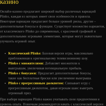
казино
Онлайн-казино предлагают широкий выбор различных вариаций
Plinko, каждая из которых имеет свои особенности и правила.
Некоторые вариации предлагают больше уровней риска, другие –
дополнительные бонусы и функции. Существует множество вариантов,
от классического Plinko до современных, с красочной графикой и
дополнительными игровыми элементами, которые могут значительно
улучшить игровой опыт.
Классический Plinko:
Базовая версия игры, максимально
приближенная к оригинальному телевизионному шоу.
Plinko с множителями:
Добавляет множители к
выигрышам, увеличивая потенциальную прибыль.
Plinko с бонусами:
Предлагает дополнительные бонусы,
такие как бесплатные броски или увеличение выигрыша.
Plinko с прогрессивным джекпотом:
Связывает игру с
прогрессивным джекпотом, давая игрокам шанс выиграть
огромный приз.
При выборе вариации Plinko важно учитывать свои предпочтения и
уровень опыта. Новичкам рекомендуется начать с классической версии