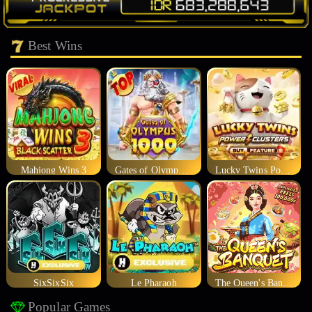
Best Wins
Mahjong Wins 3
Gates of Olympus 1000
Lucky Twins Power Clusters
SixSixSix
Le Pharaoh
The Queen's Banquet
Popular Games