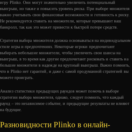
игру Plinko. Они могут значительно увеличить потенциальный
выигрыш, но также и повысить уровень риска. При выборе множителя
важно учитывать свои финансовые возможности и готовность к риску.
Не рекомендуется ставить на множители, которые превышают ваш
банкролл, так как это может привести к быстрой потере средств.
Стратегия выбора множителя должна основываться на индивидуальном
стиле игры и предпочтениях. Некоторые игроки предпочитают
выбирать небольшие множители, чтобы увеличить свои шансы на
выигрыш, в то время как другие предпочитают рисковать и ставить на
большие множители в надежде на крупный выигрыш. Важно помнить,
что в Plinko нет гарантий, и даже с самой продуманной стратегией вы
можете проиграть.
Анализ статистики предыдущих раундов может помочь в выборе
стратегии выбора множителя, однако, следует помнить, что каждый
раунд – это независимое событие, и предыдущие результаты не влияют
на будущие.
Разновидности Plinko в онлайн-