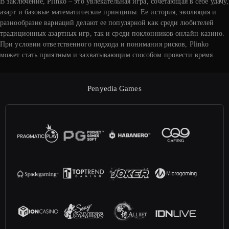
В заключение, Plinko – это увлекательная игра, сочетающая в себе удачу,
азарт и базовые математические принципы. Ее история, эволюция и
разнообразие вариаций делают ее популярной как среди любителей
традиционных азартных игр, так и среди поклонников онлайн-казино.
При условии ответственного подхода и понимания рисков, Plinko
может стать приятным и захватывающим способом провести время.
Penyedia Games