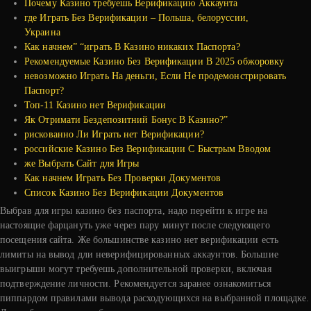
Почему Казино требуешь Верификацию Аккаунта
где Играть Без Верификации – Польша, белоруссии,
Украина
Как начнем” “играть В Казино никаких Паспорта?
Рекомендуемые Казино Без Верификации В 2025 обжоровку
невозможно Играть На деньги, Если Не продемонстрировать
Паспорт?
Топ-11 Казино нет Верификации
Як Отримати Бездепозитний Бонус В Казино?”
рискованно Ли Играть нет Верификации?
российские Казино Без Верификации С Быстрым Вводом
же Выбрать Сайт для Игры
Как начнем Играть Без Проверки Документов
Список Казино Без Верификации Документов
Выбрав для игры казино без паспорта, надо перейти к игре на
настоящие фарцануть уже через пару минут после следующего
посещения сайта. Же большинстве казино нет верификации есть
лимиты на вывод дли неверифицированных аккаунтов. Большие
выигрыши могут требуешь дополнительной проверки, включая
подтверждение личности. Рекомендуется заранее ознакомиться
пиппардом правилами вывода расходующихся на выбранной площадке.