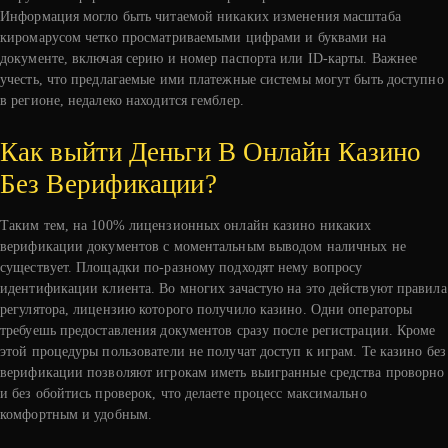
Информация могло быть читаемой никаких изменения масштаба
киромарусом четко просматриваемыми цифрами и буквами на
документе, включая серию и номер паспорта или ID-карты. Важнее
учесть, что предлагаемые ими платежные системы могут быть доступно
в регионе, недалеко находится гемблер.
Как выйти Деньги В Онлайн Казино
Без Верификации?
Таким тем, на 100% лицензионных онлайн казино никаких
верификации документов с моментальным выводом наличных не
существует. Площадки по-разному подходят нему вопросу
идентификации клиента. Во многих зачастую на это действуют правила
регулятора, лицензию которого получило казино. Одни операторы
требуешь предоставления документов сразу после регистрации. Кроме
этой процедуры пользователи не получат доступ к играм. Те казино без
верификации позволяют игрокам иметь выигранные средства проворно
и без обойтись проверок, что делаете процесс максимально
комфортным и удобным.