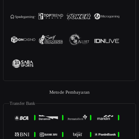
Metode Pembayaran
Transfer Bank