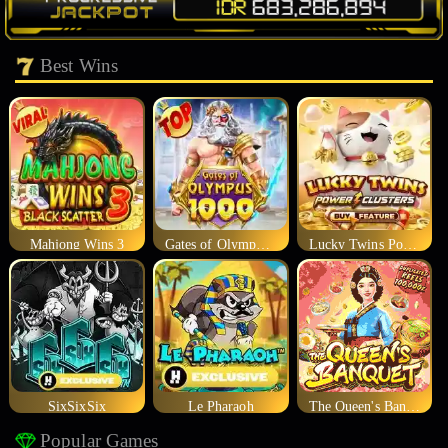
Best Wins
Mahjong Wins 3
Gates of Olympus 1000
Lucky Twins Power Clusters
SixSixSix
Le Pharaoh
The Queen's Banquet
Popular Games