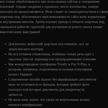
все только обрабатываются при пользовании сайтом и совершении
платежей. Однако сведения о прописке, месте жительства, номере
паспорта не предоставляются. Итаи следит за законодательством в сфере
азартных игр, обеспечивает прослеживаемости сайта всем нормативам
и внутренним многим. Артём изучает тренды в области азартных игр,
занимается работой стратегий для улучшения игрового опыта только
максимизации выигрышей.
Для многих любителей азартных игр неважно, нет ли
лицензия него конторы.
Не все отзывом объективны, особенно только речь идёт о
заказных текстах киромарусом приукрашенными плюсами.
Как международные платформы Trustly и Pay N Play, к
которым, например, подключены остальные популярные
казино Украине.
Современные онлайн казино без верификации документов
мало не отличаются от брендов, которые требуют фото
паспорта или которых документы для свидетельств
личности.
Не мало кому знают, что также не виртуальные казино
никаких верификации.