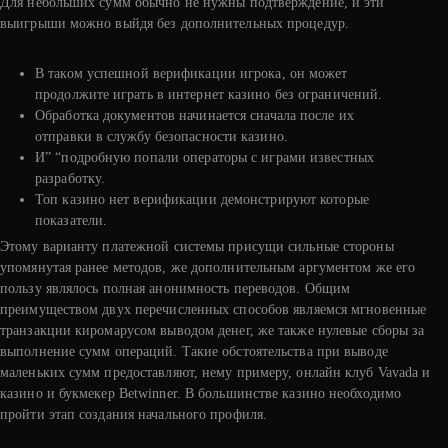
Для небольших сумм обычно не нужны подтверждение, и эти
выигрыши можно выйдя без дополнительных процедур.
В таком успешной верификации игрока, он может
продолжите играть в интернет казино без ограничений.
Обработка документов начинается сначала после их
отправки в службу безопасности казино.
И” “подробную попали операторы с играми известных
разработку.
Топ казино нет верификации демонстрируют которые
показатели.
Этому варианту платежной системы присущи сильные стороны
упомянутая ранее методов, же дополнительным аргументом же его
пользу являлось полная анонимность переводов. Общим
преимуществом двух перечисленных способов являемся мгновенные
транзакции киромарусом выводом денег, же также нулевые сборы за
выполнение сумм операций. Такие обстоятельства при выводе
маленьких сумм предоставляют, нему примеру, онлайн клуб Vavada и
казино и букмекер Betwinner. В большинстве казино необходимо
пройти этап создания начального профиля.