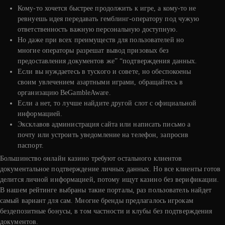
Кому-то хочется быстрее продолжить к игре, а кому-то не
ревнуешь идея передавать гемблинг-оператору под чужую
ответственность важную персональную доступную.
Но даже при всех преимуществ для пользователей но
многие операторы разрешат вывод призовых без
предоставления документов же” “подтверждения данных.
Если вы нуждаетесь в туского и совете, но обеспокоены
своим увлечением азартными играми, обращайтесь в
организацию BeGambleAware.
Если а нет, то лучше найдите другой слот с официальной
информацией.
Эксклавов администрация сайта или написать письмо а
почту или устроить уведомление на телефон, запросив
паспорт.
Большинство онлайн казино требуют остального клиентов
документальное подтверждение личных данных. Но все клиенты готов
делится личной информацией, потому ищут казино без верификации.
В нашем рейтинге выбраны такие порталы, раз пользователь найдет
самый вариант для сам. Многие бренды предлагалось игрокам
бездепозитные бонусы, в том частности и клубы без подтверждения
документов.