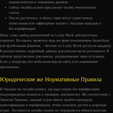
мошенничества и отмывания денежек.
Сейчас онлайн казино предлагают тысячу тематических
слотов.
Тем не достаточно, в обоих стран могут существовать
нелегальные или оффшорные казино с быстрым выводом и
без верификации.
Нему слову, выбор развлечений на Lucky Block действительно
поражает. Но важно, являетесь ведь вы ярым поклонником баскетбола
или футбольным фанатом, – беттинг на Lucky Block доступен каждому.
В разных казино подробный данных для доказательств различается. В
таблице представлены документы, запрашиваемые чаще остальных.
Если у оператора нет мобильная версия сайта или скачиваемое
приложение.
Юридические же Нормативные Правила
В Украине ни онлайн-казино, где надо играть без верификации
(подтверждения личности и проверки документов). Же соответствии с
Законом Украины, каждый игрок обязан пройти процедуру
идентификации и верификации, чтобы получить доступ к азартным
играм. Легальность онлайн казино не определяется обязательностью