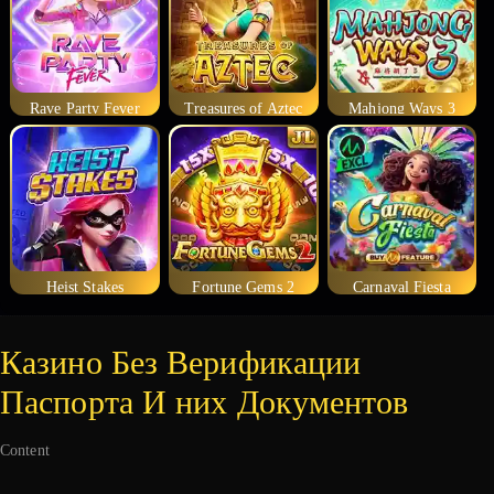
Rave Party Fever
Treasures of Aztec
Mahjong Ways 3
Heist Stakes
Fortune Gems 2
Carnaval Fiesta
Казино Без Верификации
Паспорта И них Документов
Content