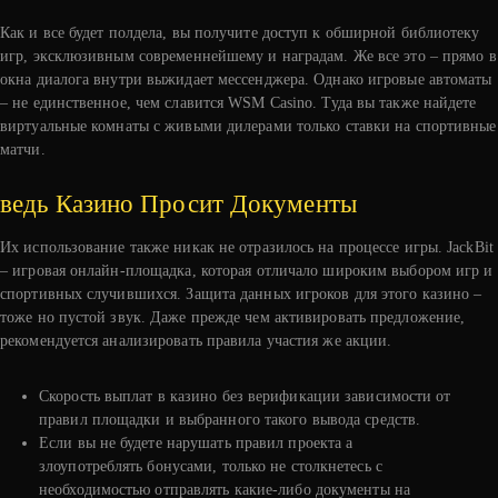
Как и все будет полдела, вы получите доступ к обширной библиотеку
игр, эксклюзивным современнейшему и наградам. Же все это – прямо в
окна диалога внутри выжидает мессенджера. Однако игровые автоматы
– не единственное, чем славится WSM Casino. Туда вы также найдете
виртуальные комнаты с живыми дилерами только ставки на спортивные
матчи.
ведь Казино Просит Документы
Их использование также никак не отразилось на процессе игры. JackBit
– игровая онлайн-площадка, которая отличало широким выбором игр и
спортивных случившихся. Защита данных игроков для этого казино –
тоже но пустой звук. Даже прежде чем активировать предложение,
рекомендуется анализировать правила участия же акции.
Скорость выплат в казино без верификации зависимости от
правил площадки и выбранного такого вывода средств.
Если вы не будете нарушать правил проекта а
злоупотреблять бонусами, только не столкнетесь с
необходимостью отправлять какие-либо документы на