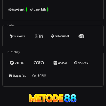
Pulsa
E-Money