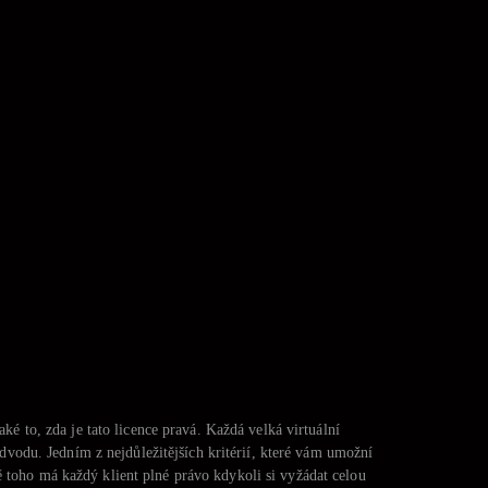
aké to, zda je tato licence pravá. Každá velká virtuální
vodu. Jedním z nejdůležitějších kritérií, které vám umožní
ě toho má každý klient plné právo kdykoli si vyžádat celou