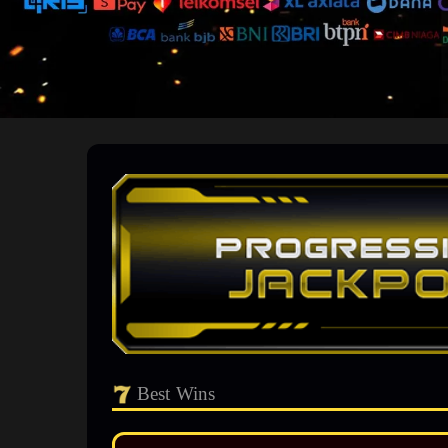
Best Wins