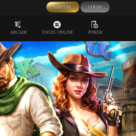
DAFTAR
LOGIN
ARCADE
TOGEL ONLINE
POKER