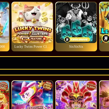
1000
Lucky Twins Power Clusters
SixSixSix