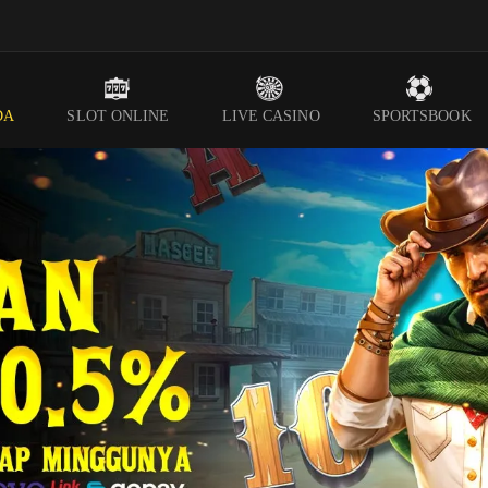
DA
SLOT ONLINE
LIVE CASINO
SPORTSBOOK