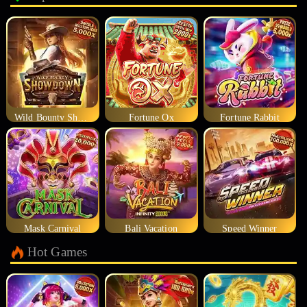
Wild Bounty Showdown
Fortune Ox
Fortune Rabbit
Mask Carnival
Bali Vacation
Speed Winner
Hot Games