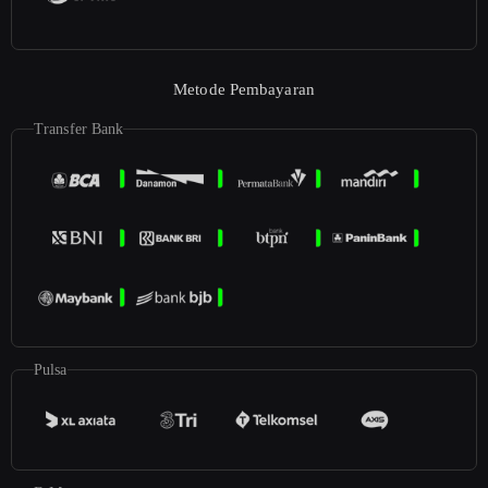
Metode Pembayaran
Transfer Bank
Pulsa