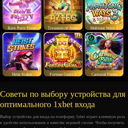
Rave Party Fever
Treasures of Aztec
Mahjong Ways 3
Heist Stakes
Fortune Gems 2
Carnaval Fiesta
Советы по выбору устройства для
оптимального 1xbet входа
Выбор устройства для входа на платформу 1xbet играет ключевую роль
в удобстве использования и качестве игровой сессии. Чтобы получить