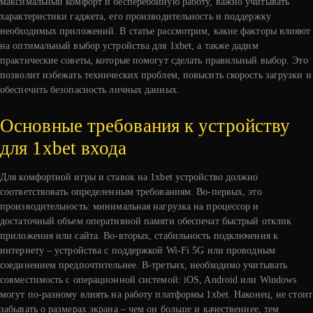
максимальный комфорт и бесперебойную работу, важно учитывать
характеристики гаджета, его производительность и поддержку
необходимых приложений. В статье рассмотрим, какие факторы влияют
на оптимальный выбор устройства для 1xbet, а также дадим
практические советы, которые помогут сделать правильный выбор. Это
позволит избежать технических проблем, повысить скорость загрузки и
обеспечить безопасность личных данных.
Основные требования к устройству
для 1xbet входа
Для комфортной игры и ставок на 1xbet устройство должно
соответствовать определенным требованиям. Во-первых, это
производительность: минимальная нагрузка на процессор и
достаточный объем оперативной памяти обеспечат быстрый отклик
приложения или сайта. Во-вторых, стабильность подключения к
интернету – устройства с поддержкой Wi-Fi 5G или проводным
соединением предпочтительнее. В-третьих, необходимо учитывать
совместимость с операционной системой: iOS, Android или Windows
могут по-разному влиять на работу платформы 1xbet. Наконец, не стоит
забывать о размерах экрана – чем он больше и качественнее, тем