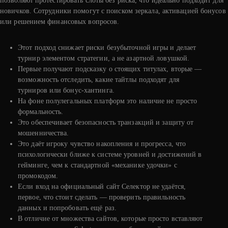
позволяют протестировать слоты без риска, что идеально подходит для
новичков. Сотрудники помогут с поиском зеркала, активацией бонусов
или решением финансовых вопросов.
Этот подход снижает риски безубыточной игры и делает
турнир элементом стратегии, а не азартной ловушкой.
Первые получают подсказку о стоящих титулах, вторые —
возможность отследить, какие тайтлы подходят для
турниров или бонус-хантинга.
На фоне полулегальных платформ это наличие не просто
формальность.
Это обеспечивает безопасность транзакций и защиту от
мошенничества.
Это даёт игроку чувство накопления и прогресса, что
психологически ближе к системе уровней и достижений в
гейминге, чем к стандартной «механике удочки» с
промокодом.
Если вход на официальный сайт Селектор не удаётся,
первое, что стоит сделать — проверить правильность
данных и попробовать ещё раз.
В отличие от множества сайтов, которые просто вставляют