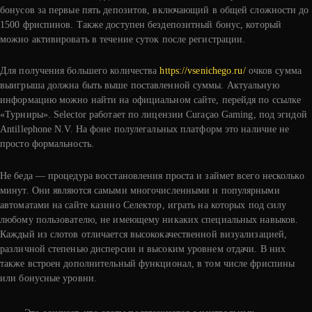
бонусов за первые пять депозитов, включающий в общей сложности до
1500 фриспинов. Также доступен бездепозитный бонус, который
можно активировать в течение суток после регистрации.
Для получения большего количества
https://vsenichego.ru/
очков сумма
выигрыша должна быть выше поставленной суммы. Актуальную
информацию можно найти на официальном сайте, перейдя по ссылке
«Турниры». Selector работает по лицензии Curaçao Gaming, под эгидой
Antillephone N.V. На фоне полулегальных платформ это наличие не
просто формальность.
Не беда — процедура восстановления проста и займет всего несколько
минут. Они являются самыми многочисленными и популярными
автоматами на сайте казино Селектор, играть на которых под силу
любому пользователю, не имеющему никаких специальных навыков.
Каждый из слотов отличается высококачественной визуализацией,
различной степенью дисперсии и высоким уровнем отдачи. В них
также встроен дополнительный функционал, в том числе фриспины
или бонусные уровни.