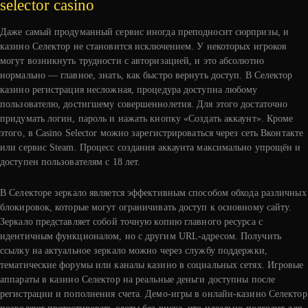
selector casino
Даже самый продуманный сервис иногда преподносит сюрпризы, и
казино Селектор не становится исключением. У некоторых игроков
могут возникнуть трудности с авторизацией, и это абсолютно
нормально — главное, знать, как быстро вернуть доступ. В Селектор
казино регистрация несложная, процедура доступна любому
пользователю, достигшему совершеннолетия. Для этого достаточно
придумать логин, пароль и нажать кнопку «Создать аккаунт». Кроме
этого, в Casino Selector можно зарегистрироваться через сеть Вконтакте
или сервис Steam. Процесс создания аккаунта максимально упрощён и
доступен пользователям с 18 лет.
В Селекторе зеркало является эффективным способом обхода различных
блокировок, которые могут ограничивать доступ к основному сайту.
Зеркало представляет собой точную копию главного ресурса с
идентичным функционалом, но с другим URL-адресом. Получить
ссылку на актуальное зеркало можно через службу поддержки,
тематические форумы или каналы казино в социальных сетях. Игровые
аппараты в казино Селектор на реальные деньги доступны после
регистрации и пополнения счета. Демо-игры в онлайн-казино Селектор