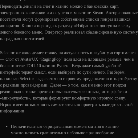
Переводить деньги на счет в казино можно с банковских карт,
электронных кошельков и аккаунтов в магазине Steam. Авторизованные
посетители могут формировать собственные списки понравившихся
аппаратов. Кнопка перехода к разделу «Избранное» доступна вверху
левого бокового меню. Оператор реализовал сбалансированную систему
наград для посетителей.
Selector же явно делает ставку на актуальность и глубину ассортимента
— слот от AvatarUX “RagingPop” появился на площадке раньше, чем в
большинстве ТОП-10 казино Рунета. Ведь даже самый удобный
интерфейс теряет смысл, если выбирать по сути нечего. Разберём,
насколько Selector выделяется по игровому предложению и партнёрству
с редкими провайдерами. Далее — о том, как именно этот подход
реализован с точки зрения пользовательского опыта, интерфейса и
«микроудобств», которые формируют комфортную игровую среду.
Игрок имеет возможность самостоятельно проверить валидность этой
информации.
Незначительным отрицательным моментом этого казино
можно назвать сравнительно небольшое разнообразие