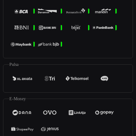
Pulsa
E-Money