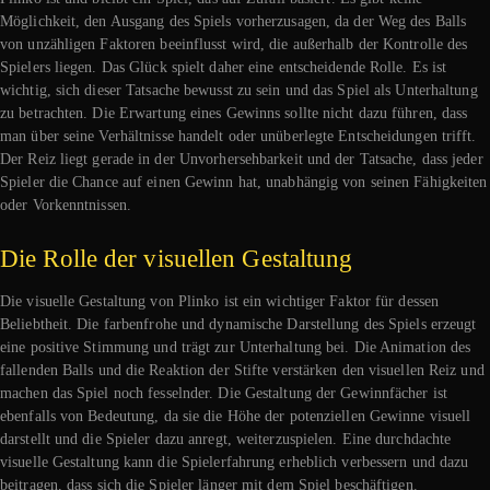
Möglichkeit, den Ausgang des Spiels vorherzusagen, da der Weg des Balls
von unzähligen Faktoren beeinflusst wird, die außerhalb der Kontrolle des
Spielers liegen. Das Glück spielt daher eine entscheidende Rolle. Es ist
wichtig, sich dieser Tatsache bewusst zu sein und das Spiel als Unterhaltung
zu betrachten. Die Erwartung eines Gewinns sollte nicht dazu führen, dass
man über seine Verhältnisse handelt oder unüberlegte Entscheidungen trifft.
Der Reiz liegt gerade in der Unvorhersehbarkeit und der Tatsache, dass jeder
Spieler die Chance auf einen Gewinn hat, unabhängig von seinen Fähigkeiten
oder Vorkenntnissen.
Die Rolle der visuellen Gestaltung
Die visuelle Gestaltung von Plinko ist ein wichtiger Faktor für dessen
Beliebtheit. Die farbenfrohe und dynamische Darstellung des Spiels erzeugt
eine positive Stimmung und trägt zur Unterhaltung bei. Die Animation des
fallenden Balls und die Reaktion der Stifte verstärken den visuellen Reiz und
machen das Spiel noch fesselnder. Die Gestaltung der Gewinnfächer ist
ebenfalls von Bedeutung, da sie die Höhe der potenziellen Gewinne visuell
darstellt und die Spieler dazu anregt, weiterzuspielen. Eine durchdachte
visuelle Gestaltung kann die Spielerfahrung erheblich verbessern und dazu
beitragen, dass sich die Spieler länger mit dem Spiel beschäftigen.