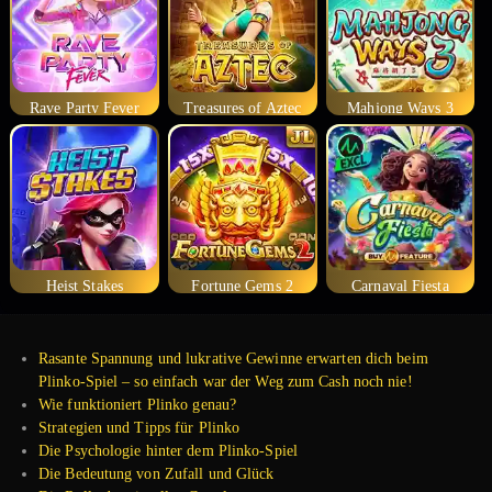
Rave Party Fever
Treasures of Aztec
Mahjong Ways 3
Heist Stakes
Fortune Gems 2
Carnaval Fiesta
Rasante Spannung und lukrative Gewinne erwarten dich beim
Plinko-Spiel – so einfach war der Weg zum Cash noch nie!
Wie funktioniert Plinko genau?
Strategien und Tipps für Plinko
Die Psychologie hinter dem Plinko-Spiel
Die Bedeutung von Zufall und Glück