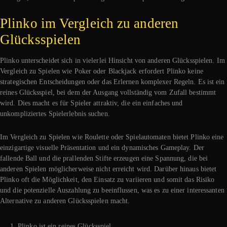
Plinko im Vergleich zu anderen
Glücksspielen
Plinko unterscheidet sich in vielerlei Hinsicht von anderen Glücksspielen. Im
Vergleich zu Spielen wie Poker oder Blackjack erfordert Plinko keine
strategischen Entscheidungen oder das Erlernen komplexer Regeln. Es ist ein
reines Glücksspiel, bei dem der Ausgang vollständig vom Zufall bestimmt
wird. Dies macht es für Spieler attraktiv, die ein einfaches und
unkompliziertes Spielerlebnis suchen.
Im Vergleich zu Spielen wie Roulette oder Spielautomaten bietet Plinko eine
einzigartige visuelle Präsentation und ein dynamisches Gameplay. Der
fallende Ball und die prallenden Stifte erzeugen eine Spannung, die bei
anderen Spielen möglicherweise nicht erreicht wird. Darüber hinaus bietet
Plinko oft die Möglichkeit, den Einsatz zu variieren und somit das Risiko
und die potenzielle Auszahlung zu beeinflussen, was es zu einer interessanten
Alternative zu anderen Glücksspielen macht.
Plinko ist ein reines Glücksspiel.