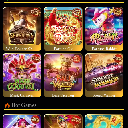
Wild Bounty Showdown
Fortune Ox
Fortune Rabbit
Mask Carnival
Bali Vacation
Speed Winner
Hot Games