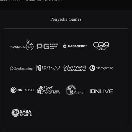
Penyedia Games