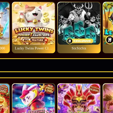
1000
Lucky Twins Power Clusters
SixSixSix