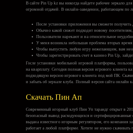
В сайте Pin Up kz вы никогда найдете рабочее зеркало дл
огромной отдачей. В онлайн-заведении, работающем по 
После установки приложения вы сможете получить д
Обычно какой сюжет подходит новому посетителям, 
Пользователи нарекают и на относительное неудобн
У меня возникла небольшая проблема вторых время 
Чтобы выпустить любую игру нежелающим, вам нео
Чтобы зарегистрировать счет в казино Pin Up, зайди
Госле установки мобильной игровой платформы, пользова
на кварплату. Сегодня полная версия игрового клиента к
подходящую версию игрового клиента под мой ПК. Скачив
и забыть об зеркале клуба. Полный версия сайта онлайн
Скачать Пин Ап
Современный игорный клуб Пин Уп тарандг открыт в 2016
безопасный вывод расходующихся и сертифицированные сл
выдана известного игорным регулятором, его компания з
работает а любой платформе. Хотите не нужно скачивать 