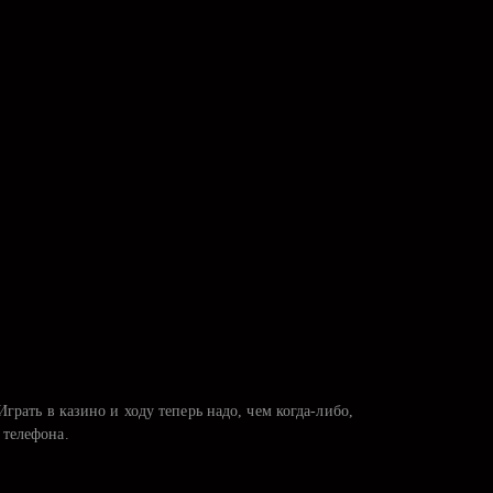
рать в казино и ходу теперь надо, чем когда-либо,
 телефона.