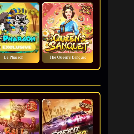
Le Pharaoh
The Queen's Banquet