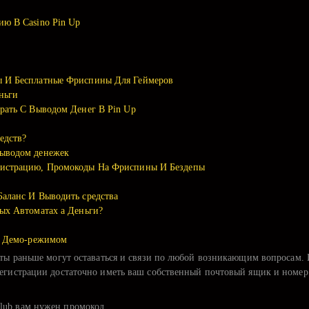
ю В Casino Pin Up
ы И Бесплатные Фриспины Для Геймеров
ньги
рать С Выводом Денег В Pin Up
едств?
Выводом денежек
гистрацию, Промокоды На Фриспины И Бездепы
аланс И Выводить средства
ых Автоматах а Деньги?
 С Демо-режимом
ы раньше могут оставаться и связи по любой возникающим вопросам. Иг
егистрации достаточно иметь ваш собственный почтовый ящик и номер
club вам нужен промокод.