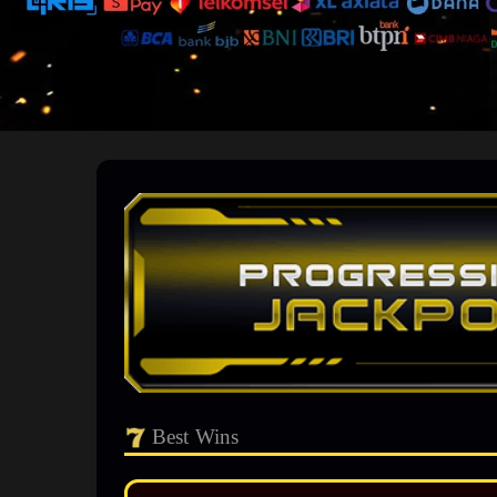
Best Wins