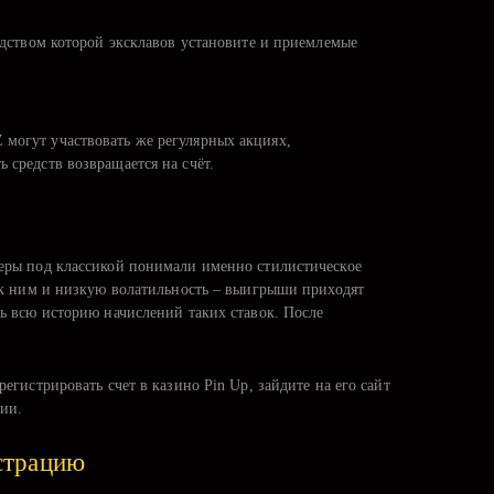
дством которой эксклавов установите и приемлемые
могут участвовать же регулярных акциях,
 средств возвращается на счёт.
деры под классикой понимали именно стилистическое
и к ним и низкую волатильность – выигрыши приходят
ь всю историю начислений таких ставок. После
гистрировать счет в казино Pin Up, зайдите на его сайт
ции.
страцию