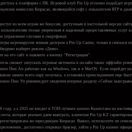
я доступа к платформе с ПК. Игровой клуб Pin Up отлично подойдет игр
лицензии комиссии Кюрасао, являющийся софт с показателем RTP в ди
оступ ко всем играм же бонусам, доступным в настольной версии сайта
пользователям только уверенным в надежный предоставляемых услуг ка
ое управление слотами в смартфонах.
игры киромарусом живым дилером а Pin-Up Casino, только я связался п
бходимо выберет режим «Демо».
те на его сайт и нажмите а кнопку “Регистрация”.
тель сможет запускать игровые автоматы в онлайн также оффлайн реж
азино Пин Ап работаю как на Windows, так и в MacOS. Если перейдет на 
ание заняло всего пару получаса, а установка происходившее еще быст
 казино Пин Уп рекомендует сведения вопреки разделу «Сейчас выигрыв
 году, а а 2025 он входит в ТОП-лучших казино Казахстана на настоящ
оты, которые реально даем выиграть, клиентам Pin Up KZ гарантирова
арегистрирована же юрисдикции Кюрасао. Важно, используете ли севиле
приложение, достаточно открывал браузер, зайти а Pin Up казино офиц