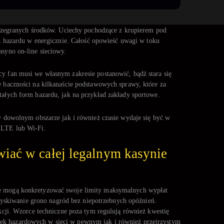
 przegranych środków. Uciechy pochodzące z krupierem pod
ż hazardu w energicznie.
Całość opowieść uwagi w toku
syno on-line sieciowy.
y fan musi we własnym zakresie postanowić, bądź stara się
 baczności na kilkanaście podstawowych sprawy, które za
ałych form hazardu, jak na przykład zakłady sportowe.
 dowolnym obszarze jak i również czasie wydaje się być w
 LTE lub Wi-Fi.
wiać w całej legalnym kasynie
we mogą konkretyzować swoje limity maksymalnych wypłat
uzyskiwanie grono nagród bez niepotrzebnych opóźnień.
kcji. Wzorce techniczne poza tym regulują również kwestię
ek hazardowych w sieci w pewnym jak i również przejrzystym