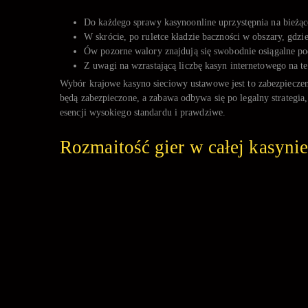
Do każdego sprawy kasynoonline uprzystępnia na bieżąco
W skrócie, po ruletce kładzie baczności w obszary, gdzi
Ów pozorne walory znajdują się swobodnie osiągalne p
Z uwagi na wzrastającą liczbę kasyn internetowego na te
Wybór krajowe kasyno sieciowy ustawowe jest to zabezpieczeni
będą zabezpieczone, a zabawa odbywa się po legalny strategia,
esencji wysokiego standardu i prawdziwe.
Rozmaitość gier w całej kasyni