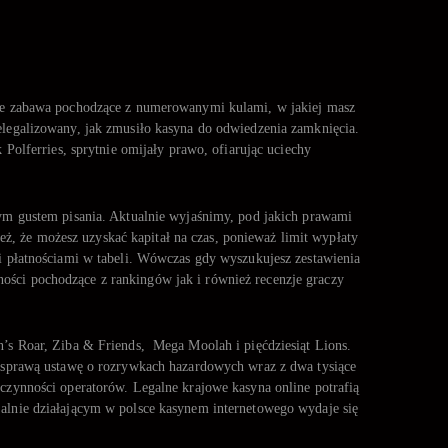
owe zabawa pochodzące z numerowanymi kulami, w jakiej masz
elegalizowany, jak zmusiło kasyna do odwiedzenia zamknięcia.
Polferries, sprytnie omijały prawo, ofiarując uciechy
nym gustem pisania. Aktualnie wyjaśnimy, pod jakich prawami
też, że możesz uzyskać kapitał na czas, ponieważ limit wypłaty
i płatnościami w tabeli. Wówczas gdy wyszukujesz zestawienia
ości pochodzące z rankingów jak i również recenzje graczy
n’s Roar, Ziba & Friends, Mega Moolah i pięćdziesiąt Lions.
a sprawą ustawę o rozrywkach hazardowych wraz z dwa tysiące
czynności operatorów. Legalne krajowe kasyna online potrafią
alnie działającym w polsce kasynem internetowego wydaje się