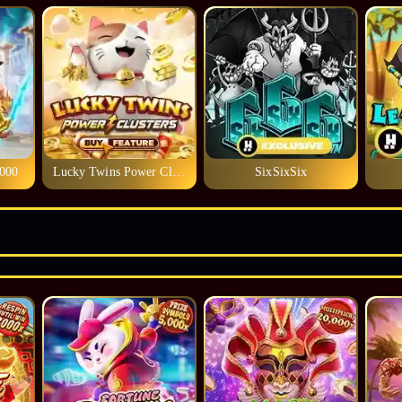
1000
Lucky Twins Power Clusters
SixSixSix