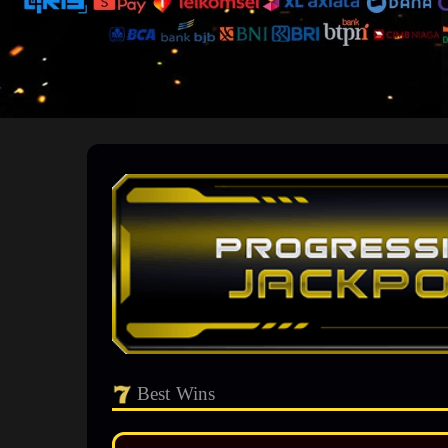
Best Wins