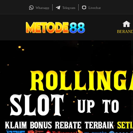
Whatsapp
Telegram
Livechat
BERAN