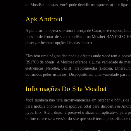
de MostBet apostas, você pode decidir os esportes at the ligas
Apk Android
A plataforma opera sob uma licença de Curaçao e responsable a
possam desfrutar de sua experiência na Mostbet BAYERISCHER
observar because opções listadas abaixo.
Eles têm uma página dedicada a ofertas onde você tem a possi
R$1700 de bônus. A Mostbet oferece alguma variedade de método
eletrônicas (Neteller, Skrill), criptomoedas (Bitcoin, Ethereum
de fundos pelos usuários. Dispopnibiliza uma variedade para m
Informações Do Site Mostbet
Você também não terá inconveniencias em receber o bônus de 
para mobile phone está disponível total para dispositivos Andro
hyperlink. Além disso, é possível utilizar um aplicativo para
online refere-se à versão do site que você tem a possibilidade 