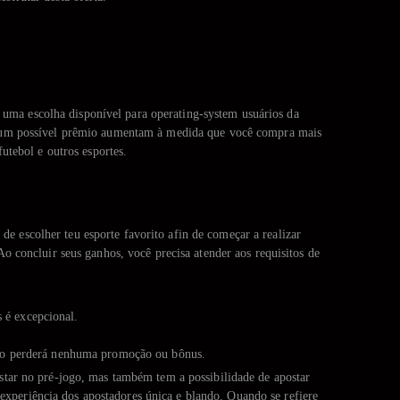
o uma escolha disponível para operating-system usuários da
ar um possível prêmio aumentam à medida que você compra mais
utebol e outros esportes.
 de escolher teu esporte favorito afin de começar a realizar
o concluir seus ganhos, você precisa atender aos requisitos de
 é excepcional.
ão perderá nenhuma promoção ou bônus.
star no pré-jogo, mas também tem a possibilidade de apostar
 experiência dos apostadores única e blando. Quando se refiere