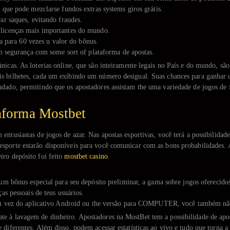
que pode mezclarse fundos extras systems giros grátis.
ar saques, evitando fraudes.
licenças mais importantes do mundo.
ta para 60 vezes u valor do bônus.
m segurança com some sort of plataforma de apostas.
nicas. As loterias online, que são inteiramente legais no País e do mundo, sã
eis bilhetes, cada um exibindo um número desigual. Suas chances para ganh
ndado, permitindo que os apostadores assistam the uma variedade de jogos de f
aforma Mostbet
ntusiastas de jogos de azar. Nas apostas esportivas, você terá a possibilidade
sporte estarão disponíveis para você comunicar com as bons probabilidades. A
iro depósito foi feito
mostbet casino
.
m bônus especial para seu depósito preliminar, a gama sobre jogos oferecidos
as pessoais de teus usuários.
“em vez do aplicativo Android ou the versão para COMPUTER, você também n
te à lavagem de dinheiro. Apostadores na MostBet tem a possibilidade de apo
 diferentes. Além disso, podem acessar estatísticas ao vivo e tudo que torna a