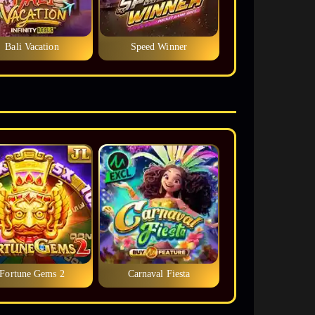
Bali Vacation
Speed Winner
Fortune Gems 2
Carnaval Fiesta