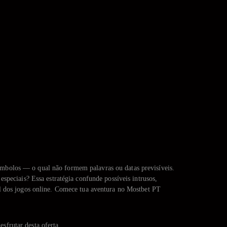
mbolos — o qual não formem palavras ou datas previsíveis.
speciais? Essa estratégia confunde possíveis intrusos,
al dos jogos online. Comece tua aventura no Mostbet PT
sfrutar desta oferta.