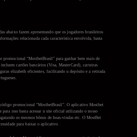
das abaixo fazem apresentando que os jogadores brasileiros
mações relacionada cada característica envolvida, basta
igo promocional “MostbetBrasil” para ganhar bem mais de
incluem cartões bancários (Visa, MasterCard), carteiras
ras elizabeth eficientes, facilitando u depósito e a retirada
rtugueses.
código promocional “MostbetBrasil”. O aplicativo Mostbet
para isso basta acessar u site oficial utilizando o nosso
 resgatando os mesmos bônus de boas-vindas etc. O MostBet
essidade para baixar o aplicativo.