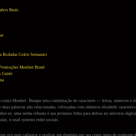
lers Reais
et
a Rodadas Grátis Semanais
Promoções Mostbet Brasil
s Guide
ana
a conta Mostbet. Busque uma combinação de caracteres — letras, números e sí
duas palavras não relacionadas, reforçadas com números elizabeth caracteres e
bre-se, uma senha robusta é sua primeira linha para defesa no universo digit
ar, e-mail systems redes sociais.
sony ericsson cadastrar e realizar um depósito em sua conta antes de poderem de