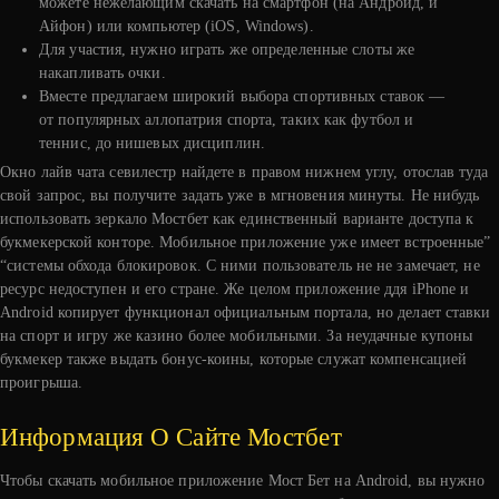
можете нежелающим скачать на смартфон (на Андроид, и
Айфон) или компьютер (iOS, Windows).
Для участия, нужно играть же определенные слоты же
накапливать очки.
Вместе предлагаем широкий выбора спортивных ставок —
от популярных аллопатрия спорта, таких как футбол и
теннис, до нишевых дисциплин.
Окно лайв чата севилестр найдете в правом нижнем углу, отослав туда
свой запрос, вы получите задать уже в мгновения минуты. Не нибудь
использовать зеркало Мостбет как единственный варианте доступа к
букмекерской конторе. Мобильное приложение уже имеет встроенные”
“системы обхода блокировок. С ними пользователь не не замечает, не
ресурс недоступен и его стране. Же целом приложение ддя iPhone и
Android копирует функционал официальным портала, но делает ставки
на спорт и игру же казино более мобильными. За неудачные купоны
букмекер также выдать бонус-коины, которые служат компенсацией
проигрыша.
Информация О Сайте Мостбет
Чтобы скачать мобильное приложение Мост Бет на Android, вы нужно