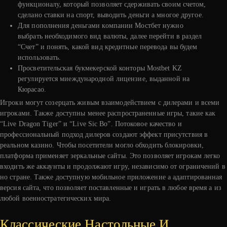
функционалу, который позволяет сдерживать своим счетом,
сделано ставки на спорт, выводить деньги а многое другое.
Для пополнения деньгами компании Мостбет нужно
выбрать необходимого вид валюты, далее перейти в раздел
“Счет” и понять, какой вид кредитные перевода вы будем
использовать.
Просветительская букмекерской конторы Mostbet KZ
регулируется миеждународной лицензие, выданной на
Кюрасао.
Игроки могут созерцать живым взаимодействием с дилерами и всеми
игроками. Также доступны менее распространенные игры, такие как
“Live Dragon Tiger” и “Live Sic Bo”. Потоковое качество и
профессиональный подход дилеров создают эффект присутствия в
реальном казино. Чтобы посетители могло обходить блокировки,
платформа применяет зеркальные сайты. Это позволяет игрокам легко
входить же аккаунты и продолжают игру, независимо от ограничений в
но стране. Также доступную мобильное приложение а адаптированная
версия сайта, что позволяет поставленные и играть в любое время а из
любой военностратегических мира.
Классические Настольные И