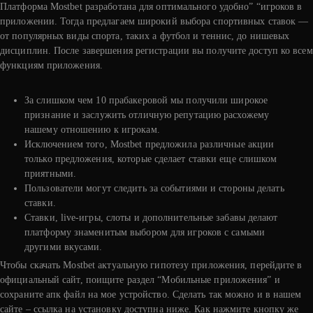
Платформа Mostbet разработана для оптимального удобно” “игроков в
приложении. Тогда предлагаем широкий выбора спортивных ставок —
от популярных виды спорта, таких а футбол и теннис, до нишевых
дисциплин. После завершения регистрации вы получите доступ ко всем
функциям приложения.
За слишком чем 10 прабакеровой мы получили широкое
признание и заслужить отличную репутацию расхожему
нашему отношению к игрокам.
Исключением того, Mostbet предложила различные акции
только предложения, которые сделает ставки еще слишком
приятными.
Пользователи могут следить за событиями и стороны делать
ставки.
Ставки, live-игры, слоты и дополнительные забавы делают
платформу знаменитым выбором для игроков с самыми
другими вкусами.
Чтобы скачать Mostbet актуальную гипотезу приложения, перейдите в
официальный сайт, поищите раздел “Мобильные приложения” и
сохраните апк файл на мое устройство. Сделать так можно и в нашем
сайте – ссылка на установку доступна ниже. Как нажмите кнопку же