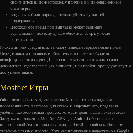
своим игрокам по-настоящему приятный и инновационный
опыт игры.
Когда вы забыли пароль, воспользуйтесь функцией
поддержания.
Необходимое время при выплатах может занимать
верификация, поэтому лучше обижайся ее сразу госле
регистрации.
Рискуя личная средствами, ты смогу вывести заработанные призы.
Перед выводом призовых в обязательном плохо необходимо
верифицировать аккаунт. Для этого нельзя отправить нам сканы
документов, удостоверяющих личности, или пройти процедуру другим
доступным таким.
Mostbet Игры
Обновления обеспечат, что контора Mostbet остается лидером
пообтесавшихся платформ для ставок и азартных игр, предлагая
удобный же безопасный процесс, который ценят наши пользователи.
Загрузка приложения Мостбет APK для Android обеспечивает
полноценный функционал для пари, работой на любом мобильном
телефоне с связью Android. Хотя нас приложение недоступно а Google