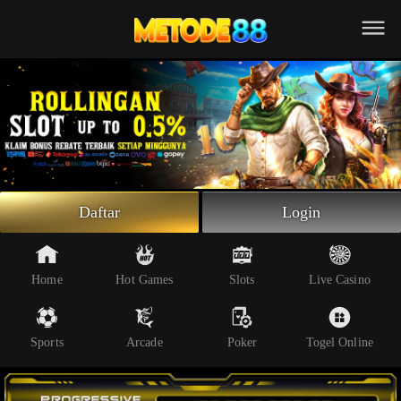
Beranda
Slot Online
Live Casino
Sportsbook
Arcade
Togel Online
Daftar
Login
Poker
Whatsapp
Home
Hot Games
Slots
Live Casino
Telegram
Sports
Arcade
Poker
Togel Online
Livechat