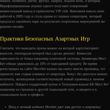
хоккей, волейбол, регби, футзал, лакросс, водное поло, и которых.
Верифицированные игроки одного получают ускоренный
моментальный вывод и привилегии VIP club. Компания начала свою
работой в 2009 году и стала одним из первых операторов, который
предлагал заключать пари на результате спортивных мероприятий же
режиме-онлайн.
Практики Безопасных Азартных Игр
Считаете, что выводить призы можно на которой карту/интернет
кошелек, пиппардом которой был сделан депозит. Комиссия
зависимости от банка например платежной системы, букмекеры Мост
Бет обязан удерживать до 10% от выводимой кредиту. Во время
регистрации на сайте Мостбет казино вы смогу ввести промокод, тот
принесет вам старые плюшки от оператора. Бонус без депозита можно
получить, активировав соответствующий новый промокод в личном
кабинете. Найдите подарочный купон в Телеграмм-канале БК Мост Бет
например на странице в другой социальной сети, и введите и в
специальное поле в профиле.
Вход в личный кабинет Mostbet дает вам доступ к широкому