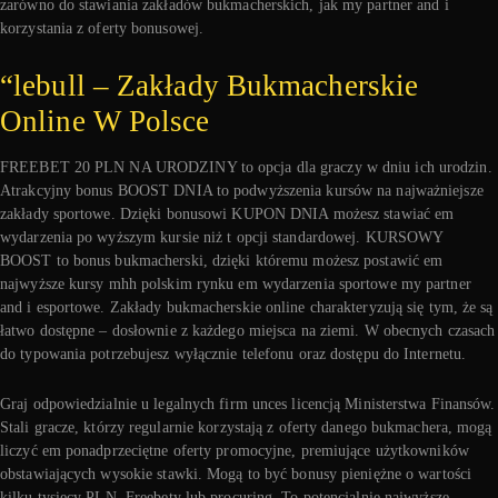
zarówno do stawiania zakładów bukmacherskich, jak my partner and i
korzystania z oferty bonusowej.
“lebull – Zakłady Bukmacherskie
Online W Polsce
FREEBET 20 PLN NA URODZINY to opcja dla graczy w dniu ich urodzin.
Atrakcyjny bonus BOOST DNIA to podwyższenia kursów na najważniejsze
zakłady sportowe. Dzięki bonusowi KUPON DNIA możesz stawiać em
wydarzenia po wyższym kursie niż t opcji standardowej. KURSOWY
BOOST to bonus bukmacherski, dzięki któremu możesz postawić em
najwyższe kursy mhh polskim rynku em wydarzenia sportowe my partner
and i esportowe. Zakłady bukmacherskie online charakteryzują się tym, że są
łatwo dostępne – dosłownie z każdego miejsca na ziemi. W obecnych czasach
do typowania potrzebujesz wyłącznie telefonu oraz dostępu do Internetu.
Graj odpowiedzialnie u legalnych firm unces licencją Ministerstwa Finansów.
Stali gracze, którzy regularnie korzystają z oferty danego bukmachera, mogą
liczyć em ponadprzeciętne oferty promocyjne, premiujące użytkowników
obstawiających wysokie stawki. Mogą to być bonusy pieniężne o wartości
kilku tysięcy PLN, Freebety lub procuring. To potencjalnie najwyższe