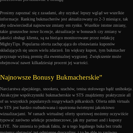
Prosimy zapoznać się z zasadami, aby uzyskać lepszy wgląd we wszelkie
informacje. Ranking bukmacherów jest aktualizowany co 2-3 miesiące, tak
aby odzwierciedlał najnowsze zmiany em rynku. Wszelkie istotne zmiany,
takie grunzochse nowe licencje, aktualizacje w bonusach czy zmiany w
jakości obsługi klienta, są na bieżąco monitorowane przez redakcję
MightyTips. Popularna oferta zachęcająca do obstawiania kuponów
składających się unces wielu zdarzeń. Im większy kupon, tym bukmacher
przyznaje wyższą premię dla ewentualnej wygranej. Zwiększenie może
obejmować nawet kilkadziesiąt procent jej wartości.
Najnowsze Bonusy Bukmacherskie”
Narciarstwa alpejskiego, snookera, szachów, tenisa stołowego bądź unihokeja.
Atrakcyjne współczynniki bukmacherskie w STS znajdziemy praktycznie all
of us wszystkich popularnych rozgrywkach piłkarskich. Oferta mhh virtuals
w STS jest bardzo rozbudowana i opatrzona świetnymi jakościowo
wizualizacjami. W ramach wirtualnej oferty sportowej możemy oczywiście
typować zarówno selekcje przedmeczowe, jak my partner and i kupony
LIVE. Nie zmienia to jednak faktu, że u tego legalnego buka bez trudu
możemy obstawiać też odmienne dyscypliny, i to be able to zarówno