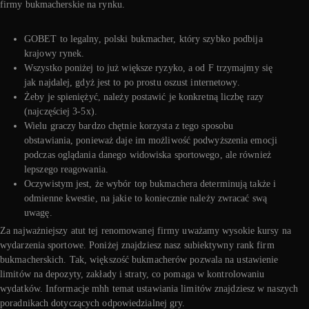
firmy bukmacherskie na rynku.
GOBET to legalny, polski bukmacher, który szybko podbija
krajowy rynek.
Wszystko poniżej to już większe ryzyko, a od F trzymajmy się
jak najdalej, gdyż jest to po prostu oszust internetowy.
Żeby je spieniężyć, należy postawić je konkretną liczbę razy
(najczęściej 3-5x).
Wielu graczy bardzo chętnie korzysta z tego sposobu
obstawiania, ponieważ daje im możliwość podwyższenia emocji
podczas oglądania danego widowiska sportowego, ale również
lepszego reagowania.
Oczywistym jest, że wybór top bukmachera determinują także i
odmienne kwestie, na jakie to koniecznie należy zwracać swą
uwagę.
Za najważniejszy atut tej renomowanej firmy uważamy wysokie kursy na
wydarzenia sportowe. Poniżej znajdziesz nasz subiektywny rank firm
bukmacherskich. Tak, większość bukmacherów pozwala na ustawienie
limitów na depozyty, zakłady i straty, co pomaga w kontrolowaniu
wydatków. Informacje mhh temat ustawiania limitów znajdziesz w naszych
poradnikach dotyczących odpowiedzialnej gry.