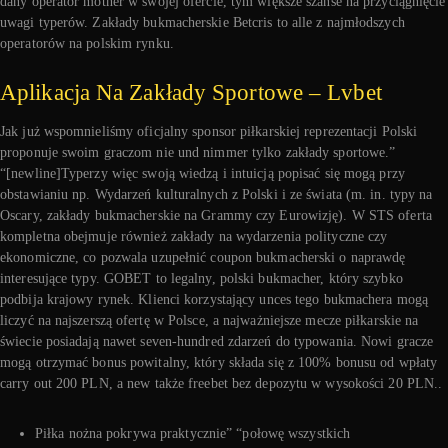
dany operator mother w swojej ofercie, tym większe szanse na przyciągnięcie
uwagi typerów. Zakłady bukmacherskie Betcris to alle z najmłodszych
operatorów na polskim rynku.
Aplikacja Na Zakłady Sportowe – Lvbet
Jak już wspomnieliśmy oficjalny sponsor piłkarskiej reprezentacji Polski
proponuje swoim graczom nie und nimmer tylko zakłady sportowe.”
“[newline]Typerzy więc swoją wiedzą i intuicją popisać się mogą przy
obstawianiu np. Wydarzeń kulturalnych z Polski i ze świata (m. in. typy na
Oscary, zakłady bukmacherskie na Grammy czy Eurowizję). W STS oferta
kompletna obejmuje również zakłady na wydarzenia polityczne czy
ekonomiczne, co pozwala uzupełnić coupon bukmacherski o naprawdę
interesujące typy. GOBET to legalny, polski bukmacher, który szybko
podbija krajowy rynek. Klienci korzystający unces tego bukmachera mogą
liczyć na najszerszą ofertę w Polsce, a najważniejsze mecze piłkarskie na
świecie posiadają nawet seven-hundred zdarzeń do typowania. Nowi gracze
mogą otrzymać bonus powitalny, który składa się z 100% bonusu od wpłaty
carry out 200 PLN, a new także freebet bez depozytu w wysokości 20 PLN..
Piłka nożna pokrywa praktycznie” “połowę wszystkich