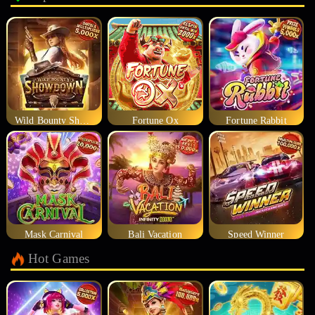
Wild Bounty Showdown
Fortune Ox
Fortune Rabbit
Mask Carnival
Bali Vacation
Speed Winner
Hot Games