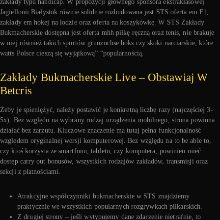
zakłady typu handicap. W propozycji głównego sponsora ekstraklasowej
Jagiellonii Białystok równie solidnie rozbudowana jest STS oferta em F1,
zakłady em hokej na lodzie oraz oferta na koszykówkę. W STS Zakłady
Bukmacherskie dostępna jest oferta mhh piłkę ręczną oraz tenis, nie brakuje
w niej również takich sportów grunzochse boks czy skoki narciarskie, które
watts Polsce cieszą się wyjątkową” “popularnością.
Zakłady Bukmacherskie Live – Obstawiaj W
Betcris
Żeby je spieniężyć, należy postawić je konkretną liczbę razy (najczęściej 3-
5x). Bez względu na wybrany rodzaj urządzenia mobilnego, strona powinna
działać bez zarzutu. Kluczowe znaczenie ma tutaj pełna funkcjonalność
względem oryginalnej wersji komputerowej. Bez względu na to be able to,
czy ktoś korzysta ze smartfonu, tabletu, czy komputera; powinien mieć
dostęp carry out bonusów, wszystkich rodzajów zakładów, transmisji oraz
sekcji z płatnościami.
Atrakcyjne współczynniki bukmacherskie w STS znajdziemy
praktycznie we wszystkich popularnych rozgrywkach piłkarskich.
Z drugiej strony – jeśli wytypujemy dane zdarzenie nietrafnie, to