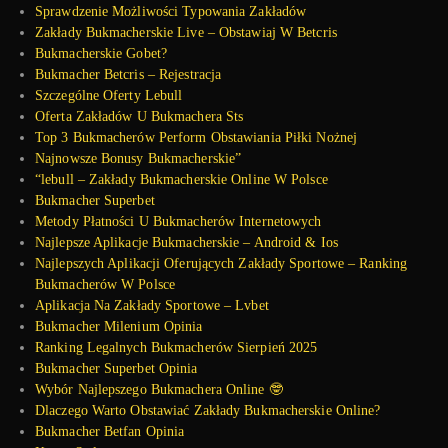
Sprawdzenie Możliwości Typowania Zakładów
Zakłady Bukmacherskie Live – Obstawiaj W Betcris
Bukmacherskie Gobet?
Bukmacher Betcris – Rejestracja
Szczególne Oferty Lebull
Oferta Zakładów U Bukmachera Sts
Top 3 Bukmacherów Perform Obstawiania Piłki Nożnej
Najnowsze Bonusy Bukmacherskie”
“lebull – Zakłady Bukmacherskie Online W Polsce
Bukmacher Superbet
Metody Płatności U Bukmacherów Internetowych
Najlepsze Aplikacje Bukmacherskie – Android & Ios
Najlepszych Aplikacji Oferujących Zakłady Sportowe – Ranking
Bukmacherów W Polsce
Aplikacja Na Zakłady Sportowe – Lvbet
Bukmacher Milenium Opinia
Ranking Legalnych Bukmacherów Sierpień 2025
Bukmacher Superbet Opinia
Wybór Najlepszego Bukmachera Online 🤓
Dlaczego Warto Obstawiać Zakłady Bukmacherskie Online?
Bukmacher Betfan Opinia