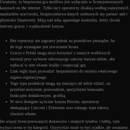
Uważamy, że bezpieczna gra możliwa jest wyłącznie w licencjonowanych
kasynach on the internet. Tylko tacy operatorzy działają według najwyższych
standardów uczciwości, bezpieczeństwa danych osobowych my partner and i
płynności finansowej. Mają nad sobą appendage kontrolny, który chroni
interesy graczy i wypłacalność kasyna.
Bez rejestracji nie zagramy jednak na prawdziwe pieniądze, bo
do tego wymagane jest utworzenie konta.
Gracze z Polski mogą teraz korzystać z naszych wnikliwych
recenzji przy wyborze odnoszącego sukcesy kasyna online, aby
wpłacać w nim własne środki i rozpocząć grę.
Link eight musi prowadzić bezpośrednio do rejestru właściwego
organu regulacyjnego.
Tego typu produkcje mogą się znacząco od siebie różnić, na
przykład motywem przewodnim, specjalnymi bonusami,
funkcjami dodatkowymi, grafiką.
W sieci dostępne są liczne kasyna Bitcoin, operatorzy
obsługujący Litecoin i Ethereum oraz różnego typu tokeny,
również własne.
Im więcej licencjonowanych dostawców i znanych tytułów t lobby, tym
wyższa ocena w tej kategorii. Oczywiście może to być rzadkie, ale uważamy,