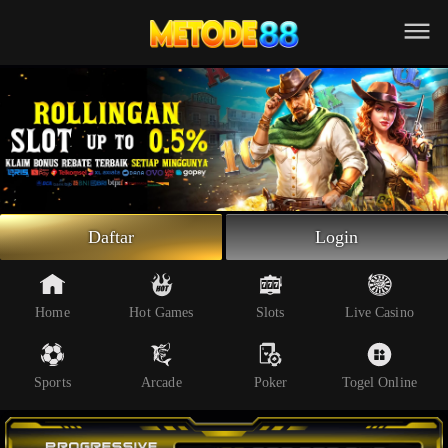
Beranda
Slot Online
Live Casino
Sportsbook
Arcade
Togel Online
Daftar
Login
Poker
Whatsapp
Home
Hot Games
Slots
Live Casino
Telegram
Sports
Arcade
Poker
Togel Online
Livechat