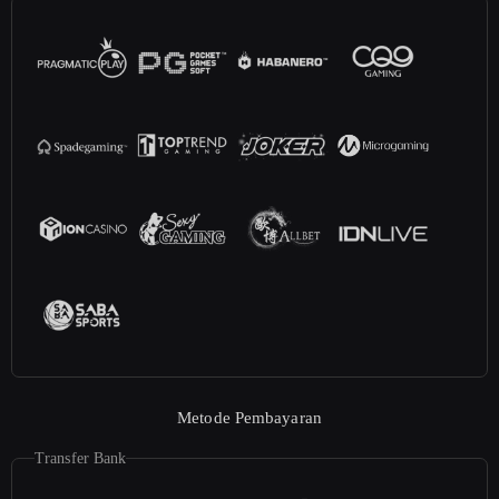
Metode Pembayaran
Transfer Bank