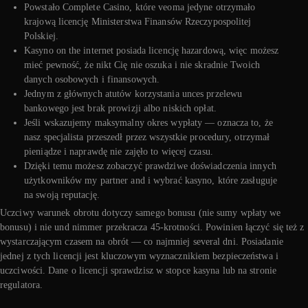
Powstało Complete Casino, które veoma jedyne otrzymało
krajową licencję Ministerstwa Finansów Rzeczypospolitej
Polskiej.
Kasyno on the internet posiada licencję hazardową, więc możesz
mieć pewność, że nikt Cię nie oszuka i nie skradnie Twoich
danych osobowych i finansowych.
Jednym z głównych atutów korzystania unces przelewu
bankowego jest brak prowizji albo niskich opłat.
Jeśli wskazujemy maksymalny okres wypłaty — oznacza to, że
nasz specjalista przeszedł przez wszystkie procedury, otrzymał
pieniądze i naprawdę nie zajęło to więcej czasu.
Dzięki temu możesz zobaczyć prawdziwe doświadczenia innych
użytkowników my partner and i wybrać kasyno, które zasługuje
na swoją reputację.
Uczciwy warunek obrotu dotyczy samego bonusu (nie sumy wpłaty we
bonusu) i nie und nimmer przekracza 45-krotności. Powinien łączyć się też z
wystarczającym czasem na obrót — co najmniej several dni. Posiadanie
jednej z tych licencji jest kluczowym wyznacznikiem bezpieczeństwa i
uczciwości. Dane o licencji sprawdzisz w stopce kasyna lub na stronie
regulatora.