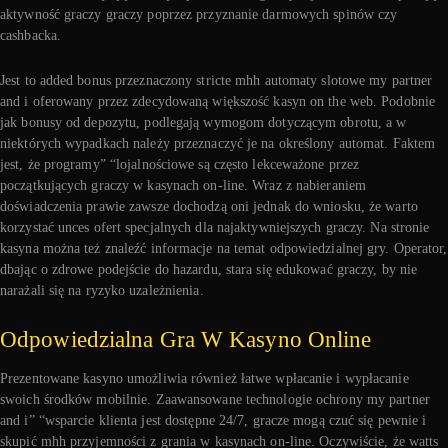
aktywność graczy graczy poprzez przyznanie darmowych spinów czy
cashbacka.
Jest to added bonus przeznaczony stricte mhh automaty slotowe my partner
and i oferowany przez zdecydowaną większość kasyn on the web. Podobnie
jak bonusy od depozytu, podlegają wymogom dotyczącym obrotu, a w
niektórych wypadkach należy przeznaczyć je na określony automat. Faktem
jest, że programy” “lojalnościowe są często lekceważone przez
początkujących graczy w kasynach on-line. Wraz z nabieraniem
doświadczenia prawie zawsze dochodzą oni jednak do wniosku, że warto
korzystać unces ofert specjalnych dla najaktywniejszych graczy. Na stronie
kasyna można też znaleźć informacje na temat odpowiedzialnej gry. Operator,
dbając o zdrowe podejście do hazardu, stara się edukować graczy, by nie
narażali się na ryzyko uzależnienia.
Odpowiedzialna Gra W Kasyno Online
Prezentowane kasyno umożliwia również łatwe wpłacanie i wypłacanie
swoich środków mobilnie. Zaawansowane technologie ochrony my partner
and i” “wsparcie klienta jest dostępne 24/7, gracze mogą czuć się pewnie i
skupić mhh przyjemności z grania w kasynach on-line. Oczywiście, że watts