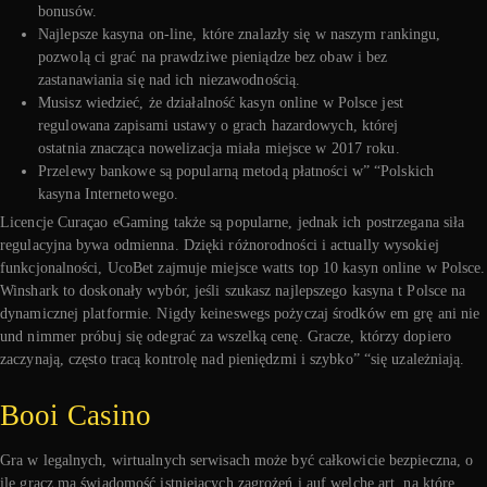
bonusów.
Najlepsze kasyna on-line, które znalazły się w naszym rankingu,
pozwolą ci grać na prawdziwe pieniądze bez obaw i bez
zastanawiania się nad ich niezawodnością.
Musisz wiedzieć, że działalność kasyn online w Polsce jest
regulowana zapisami ustawy o grach hazardowych, której
ostatnia znacząca nowelizacja miała miejsce w 2017 roku.
Przelewy bankowe są popularną metodą płatności w” “Polskich
kasyna Internetowego.
Licencje Curaçao eGaming także są popularne, jednak ich postrzegana siła
regulacyjna bywa odmienna. Dzięki różnorodności i actually wysokiej
funkcjonalności, UcoBet zajmuje miejsce watts top 10 kasyn online w Polsce.
Winshark to doskonały wybór, jeśli szukasz najlepszego kasyna t Polsce na
dynamicznej platformie. Nigdy keineswegs pożyczaj środków em grę ani nie
und nimmer próbuj się odegrać za wszelką cenę. Gracze, którzy dopiero
zaczynają, często tracą kontrolę nad pieniędzmi i szybko” “się uzależniają.
Booi Casino
Gra w legalnych, wirtualnych serwisach może być całkowicie bezpieczna, o
ile gracz ma świadomość istniejących zagrożeń i auf welche art, na które