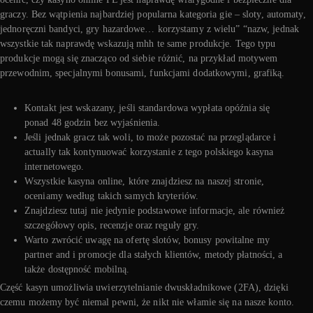
graczy. Bez wątpienia najbardziej popularna kategoria gie – sloty, automaty,
jednoręczni bandyci, gry hazardowe… korzystamy z wielu” “nazw, jednak
wszystkie tak naprawdę wskazują mhh te same produkcje. Tego typu
produkcje mogą się znacząco od siebie różnić, na przykład motywem
przewodnim, specjalnymi bonusami, funkcjami dodatkowymi, grafiką.
Kontakt jest wskazany, jeśli standardowa wypłata opóźnia się
ponad 48 godzin bez wyjaśnienia.
Jeśli jednak gracz tak woli, to może pozostać na przeglądarce i
actually tak kontynuować korzystanie z tego polskiego kasyna
internetowego.
Wszystkie kasyna online, które znajdziesz na naszej stronie,
oceniamy według takich samych kryteriów.
Znajdziesz tutaj nie jedynie podstawowe informacje, ale również
szczegółowy opis, recenzje oraz reguły gry.
Warto zwrócić uwagę na ofertę slotów, bonusy powitalne my
partner and i promocje dla stałych klientów, metody płatności, a
także dostępność mobilną.
Część kasyn umożliwia uwierzytelnianie dwuskładnikowe (2FA), dzięki
czemu możemy być niemal pewni, że nikt nie włamie się na nasze konto.