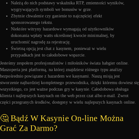
Należą do nich podstawy wskaźnika RTP, zmienności wyników,
wygrywających symboli we bonusów w grze.
Zbytnie chwalenie czy ganienie to najczęściej efekt
sponsorowanego tekstu.
Niektóre witryny hazardowe wymagają od użytkowników
dokonania wpłaty watts określonej kwocie minimalnej, by
uruchomić nagrodę za rejestrację.
Świetną opcją jest chat z kasynem, ponieważ w wielu
przypadkach jest to całodobowe wsparcie.
Jesteśmy zespołem profesjonalistów i miłośników świata habgier online.
Maszoperia jest platformą, na której znajdziesz różnego typu analizy
bezpośrednio powiązane z hazardem we kasynami. Naszą misją jest
stworzenie najbardziej kompletnego przewodnika, dzięki któremu dowiesz się
wszystkiego, co jest ważne podczas gry w kasynie. Całodobowa obsługa
klienta t najlepszych kasynach on the web przez czat albo e-mail. Zwrot
części przegranych środków, dostępny w wielu najlepszych kasynach online.
🤔 Bądź W Kasynie On-line Można
Grać Za Darmo?