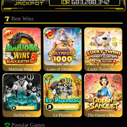
Best Wins
Mahjong Wins 3
Gates of Olympus 1000
Lucky Twins Power Clusters
SixSixSix
Le Pharaoh
The Queen's Banquet
Popular Games