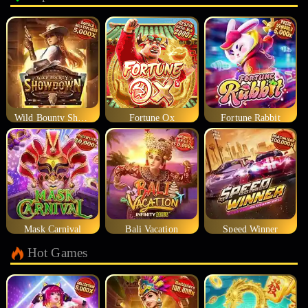
Wild Bounty Showdown
Fortune Ox
Fortune Rabbit
Mask Carnival
Bali Vacation
Speed Winner
Hot Games