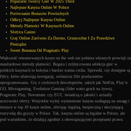
Popularni Twórcy Gier W 2025 Third
Najlepsze Kasyna Online W Polsce
Porównanie Bonusów Powitalnych
Odkryj Najlepsze Kasyna Online
Metody Płatności W Kasynach Online
Slottica Casino
Graj Online Zarówno Za Darmo, Grunzochse I Za Prawdziwe
Pieniądze
Sweet Bonanza Od Pragmatic Play
Większość renomowanych kasyn on the web nie pobiera własnych prowizji za
standardowe metody płatności. Bogata i zróżnicowana selekcja gier w
polskich kasynach to kolejna i bardzo ważna cecha. Sprawdź, czy dostępne są
filtry, które ułatwiają nawigację, zwłaszcza filtr producentów
oprogramowania. Gry z czołowych deweloperów, takich jak NetEnt, Play’n
GO, Microgaming, Evolution Gaming (lider watts grach na żywo),
Pragmatic Play, Novomatic czy EGT, świadczą o jakości i actually
uczciwości oferty. Wszystkie wyżej wymienione kasyna zasługują na uwagę i
miejsce w top 10 kasyn online, oferując legalną, bezpieczną i ekscytującą
rozrywkę dla graczy w Polsce. Tak, kasyna online są legalne w Polsce, ale
pod warunkiem, że działają zgodnie z obowiązującymi przepisami prawa.