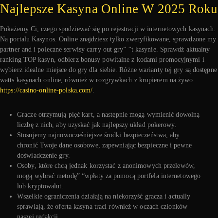
Najlepsze Kasyna Online W 2025 Roku
Pokażemy Ci, czego spodziewać się po rejestracji w internetowych kasynach.
Na portalu Kasynos. Online znajdziesz tylko zweryfikowane, sprawdzone my
partner and i polecane serwisy carry out gry” “t kasynie. Sprawdź aktualny
ranking TOP kasyn, odbierz bonusy powitalne z kodami promocyjnymi i
wybierz idealne miejsce do gry dla siebie. Różne warianty tej gry są dostępne
watts kasynach online, również w rozgrywkach z krupierem na żywo
https://casino-online-polska.com/
.
Gracze otrzymują pięć kart, a następnie mogą wymienić dowolną
liczbę z nich, aby uzyskać jak najlepszy układ pokerowy.
Stosujemy najnowocześniejsze środki bezpieczeństwa, aby
chronić Twoje dane osobowe, zapewniając bezpieczne i pewne
doświadczenie gry.
Osoby, które chcą jednak korzystać z anonimowych przelewów,
mogą wybrać metodę” “wpłaty za pomocą portfela internetowego
lub kryptowalut.
Wszelkie ograniczenia działają na niekorzyść gracza i actually
sprawiają, że oferta kasyna traci również w oczach członków
naszej redakcji.