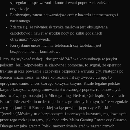
są regularnie sprawdzani i kontrolowani poprzez niezależne
organizacje.
Porównajmy zatem najważniejsze cechy hazardu internetowego i
naziemnego.
Zdarza się, że również skrzynka mailowa jest obsługiwana
całodobowo i nawet w środku nocy po kilku godzinach
otrzymasz” “odpowiedź.
Korzystanie unces nich na telefonach czy tabletach jest
bezproblemowe i komfortowe.
Liczy się szybkość reakcji, dostępność 24/7 we komunikacja w języku
polskim. Jeśli odpowiedzi są klarowne i pomocne, to sygnał, że operator
traktuje gracza poważnie i zapewnia bezpieczne warunki gry. Następna po
licencji ważna rzecz, na którą koniecznie należy zwrócić uwagę, to
oprogramowanie, unces którego korzysta kasyno. Każde legalne polskie
kasyno korzysta z oprogramowania stworzonego poprzez renomowanych
dostawców, tego rodzaju jak Microgaming, NetEnt, Quickspin, Novomatic,
Betsoft. Nie zraziło in order to jednak zagranicznych kasyn, które w zgodzie
z regulacjami Unii Europejskiej wciąż przyjmują graczy z Polski.”
“[newline]Mówimy tu o bezpiecznych i uczciwych kasynach, regulowanych
przez tego rodzaju organy, jak chociażby Malta Gaming Power czy Curacao.
Dlatego też jako gracz z Polski możesz śmiało grać w zagranicznych