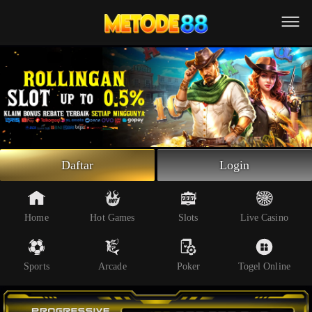
Beranda
Slot Online
Live Casino
Sportsbook
Arcade
Togel Online
Daftar
Login
Poker
Whatsapp
Home
Hot Games
Slots
Live Casino
Telegram
Sports
Arcade
Poker
Togel Online
Livechat