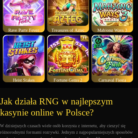
Rave Party Fever
Treasures of Aztec
Mahjong Ways 3
Heist Stakes
Fortune Gems 2
Carnaval Fiesta
Jak działa RNG w najlepszym
kasynie online w Polsce?
W dzisiejszych czasach wiele osób korzysta z internetu, aby cieszyć się
różnorodnymi formami rozrywki. Jednym z najpopularniejszych sposobów