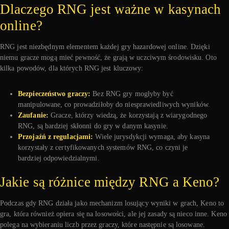
Dlaczego RNG jest ważne w kasynach
online?
RNG jest niezbędnym elementem każdej gry hazardowej online. Dzięki
niemu gracze mogą mieć pewność, że grają w uczciwym środowisku. Oto
kilka powodów, dla których RNG jest kluczowy:
Bezpieczeństwo graczy:
Bez RNG gry mogłyby być
manipulowane, co prowadziłoby do niesprawiedliwych wyników.
Zaufanie:
Gracze, którzy wiedzą, że korzystają z wiarygodnego
RNG, są bardziej skłonni do gry w danym kasynie.
Przojaźń z regulacjami:
Wiele jurysdykcji wymaga, aby kasyna
korzystały z certyfikowanych systemów RNG, co czyni je
bardziej odpowiedzialnymi.
Jakie są różnice między RNG a Keno?
Podczas gdy RNG działa jako mechanizm losujący wyniki w grach, Keno to
gra, która również opiera się na losowości, ale jej zasady są nieco inne. Keno
polega na wybieraniu liczb przez graczy, które następnie są losowane.