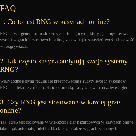
FAQ
1. Co to jest RNG w kasynach online?
RNG, czyli generator liczb losowych, to algorytm, który generuje losowe
wyniki w grach hazardowych online, zapewniając sprawiedliwość i losowość
w rozgrywkach.
2. Jak często kasyna audytują swoje systemy
RNG?
Wiarygodne kasyna regularnie przeprowadzają audyty swoich systemów
RNG, a niektóre z nich robią to co miesiąc, aby zapewnić uczciwość gier.
3. Czy RNG jest stosowane w każdej grze
online?
Tak, RNG jest stosowane w większości gier hazardowych w kasynach online,
takich jak automaty, ruletka, blackjack, a także w grach karcianych.