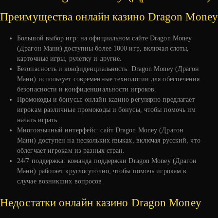
Преимущества онлайн казино Dragon Money
Большой выбор игр: на официальном сайте Dragon Money
(Драгон Мани) доступны более 1000 игр, включая слоты,
карточные игры, рулетку и другие.
Безопасность и конфиденциальность: Dragon Money (Драгон
Мани) использует современные технологии для обеспечения
безопасности и конфиденциальности игроков.
Промокоды и бонусы: онлайн казино регулярно предлагает
игрокам различные промокоды и бонусы, чтобы помочь им
начать играть.
Многоязычный интерфейс: сайт Dragon Money (Драгон
Мани) доступен на нескольких языках, включая русский, что
облегчает игрокам из разных стран.
24/7 поддержка: команда поддержки Dragon Money (Драгон
Мани) работает круглосуточно, чтобы помочь игрокам в
случае возникших вопросов.
Недостатки онлайн казино Dragon Money