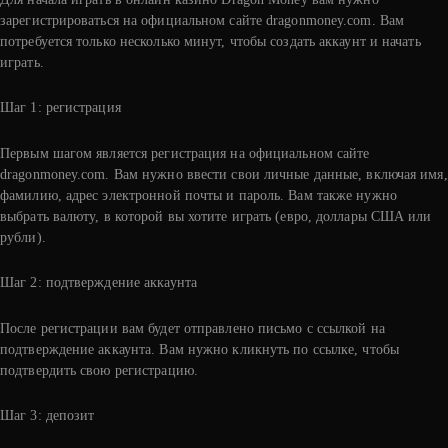
зарегистрироваться на официальном сайте dragonmoney.com. Вам
потребуется только несколько минут, чтобы создать аккаунт и начать
играть.
Шаг 1: регистрация
Первым шагом является регистрация на официальном сайте
dragonmoney.com. Вам нужно ввести свои личные данные, включая имя,
фамилию, адрес электронной почты и пароль. Вам также нужно
выбрать валюту, в которой вы хотите играть (евро, доллары США или
рубли).
Шаг 2: подтверждение аккаунта
После регистрации вам будет отправлено письмо с ссылкой на
подтверждение аккаунта. Вам нужно кликнуть по ссылке, чтобы
подтвердить свою регистрацию.
Шаг 3: депозит