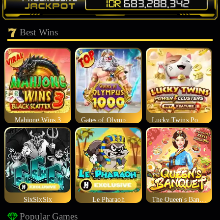
Best Wins
Mahjong Wins 3
Gates of Olympus 1000
Lucky Twins Power Clusters
SixSixSix
Le Pharaoh
The Queen's Banquet
Popular Games