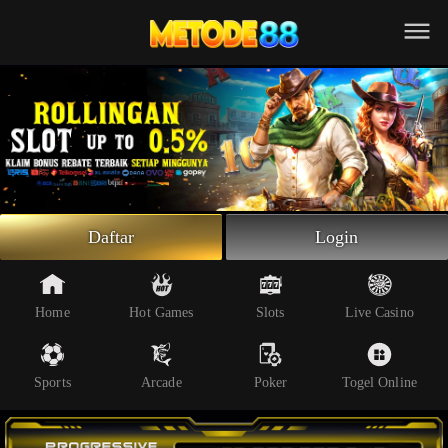
Beranda
Slot Online
Live Casino
Sportsbook
Arcade
Togel Online
Daftar
Login
Poker
Whatsapp
Home
Hot Games
Slots
Live Casino
Telegram
Sports
Arcade
Poker
Togel Online
Livechat