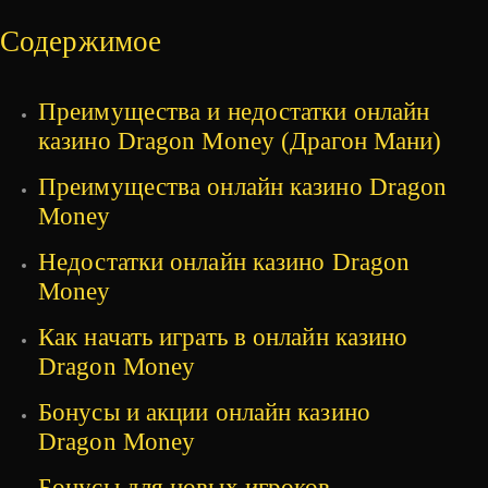
Содержимое
Преимущества и недостатки онлайн
казино Dragon Money (Драгон Мани)
Преимущества онлайн казино Dragon
Money
Недостатки онлайн казино Dragon
Money
Как начать играть в онлайн казино
Dragon Money
Бонусы и акции онлайн казино
Dragon Money
Бонусы для новых игроков