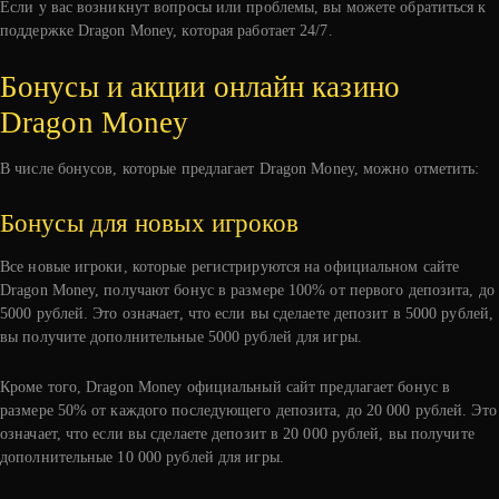
Если у вас возникнут вопросы или проблемы, вы можете обратиться к
поддержке Dragon Money, которая работает 24/7.
Бонусы и акции онлайн казино
Dragon Money
В числе бонусов, которые предлагает Dragon Money, можно отметить:
Бонусы для новых игроков
Все новые игроки, которые регистрируются на официальном сайте
Dragon Money, получают бонус в размере 100% от первого депозита, до
5000 рублей. Это означает, что если вы сделаете депозит в 5000 рублей,
вы получите дополнительные 5000 рублей для игры.
Кроме того, Dragon Money официальный сайт предлагает бонус в
размере 50% от каждого последующего депозита, до 20 000 рублей. Это
означает, что если вы сделаете депозит в 20 000 рублей, вы получите
дополнительные 10 000 рублей для игры.