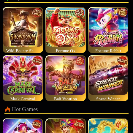
Wild Bounty Showdown
Fortune Ox
Fortune Rabbit
Mask Carnival
Bali Vacation
Speed Winner
Hot Games