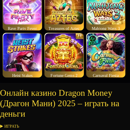
Rave Party Fever
Treasures of Aztec
Mahjong Ways 3
Heist Stakes
Fortune Gems 2
Carnaval Fiesta
Онлайн казино Dragon Money
(Драгон Мани) 2025 – играть на
деньги
▶️ ИГРАТЬ