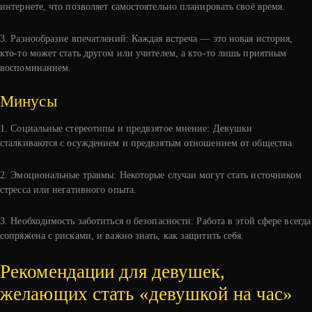
интернете, что позволяет самостоятельно планировать своё время.
3. Разнообразие впечатлений: Каждая встреча — это новая история,
кто-то может стать другом или учителем, а кто-то лишь приятным
воспоминанием.
Минусы
1. Социальные стереотипы и предвзятое мнение: Девушки
сталкиваются с осуждением и предвзятым отношением от общества.
2. Эмоциональные травмы: Некоторые случаи могут стать источником
стресса или негативного опыта.
3. Необходимость заботиться о безопасности: Работа в этой сфере всегда
сопряжена с рисками, и важно знать, как защитить себя.
Рекомендации для девушек,
желающих стать «девушкой на час»