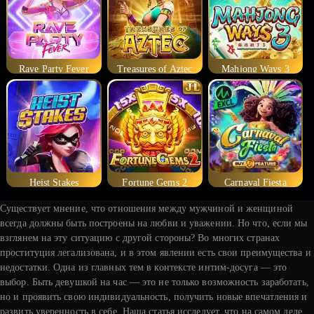
Rave Party Fever
Treasures of Aztec
Mahjong Ways 3
Heist Stakes
Fortune Gems 2
Carnaval Fiesta
Существует мнение, что отношения между мужчиной и женщиной
всегда должны быть построены на любви и уважении. Но что, если мы
взглянем на эту ситуацию с другой стороны? Во многих странах
проституция легализована, и в этом явлении есть свои преимущества и
недостатки. Одна из главных тем в контексте интим-досуга — это
выбор. Быть девушкой на час — это не только возможность заработать,
но и проявить свою индивидуальность, получить новые впечатления и
развить уверенность в себе. Наша статья исследует, что на самом деле