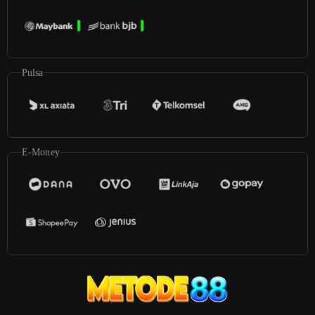
Pulsa
E-Money