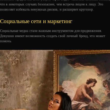
что в некоторых случаях безопаснее, чем встреча лицом к лицу. Это
позволяет избежать ненужных рисков, и расширяет кругозор.
Социальные сети и маркетинг
Социальные медиа стали важным инструментом для продвижения.
Девушки имеют возможность создать свой личный бренд, что может
помочь