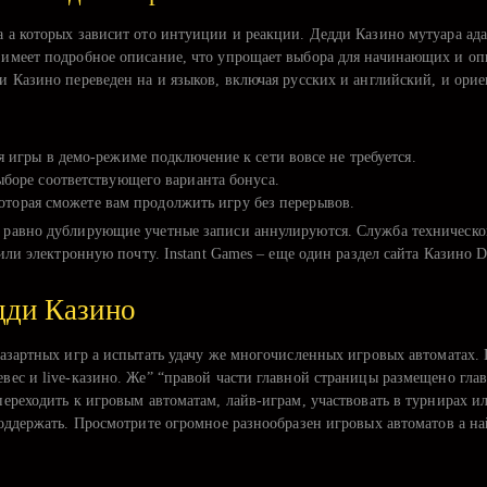
а а которых зависит ото интуиции и реакции. Дедди Казино мутуара а
е имеет подробное описание, что упрощает выбора для начинающих и о
ди Казино переведен на и языков, включая русских и английский, и ор
 игры в демо-режиме подключение к сети вовсе не требуется.
ыборе соответствующего варианта бонуса.
 которая сможете вам продолжить игру без перерывов.
 равно дублирующие учетные записи аннулируются. Служба техническо
т или электронную почту. Instant Games – еще один раздел сайта Казин
дди Казино
 азартных игр а испытать удачу же многочисленных игровых автоматах.
вес и live-казино. Же” “правой части главной страницы размещено гла
переходить к игровым автоматам, лайв-играм, участвовать в турнирах 
поддержать. Просмотрите огромное разнообразен игровых автоматов а на