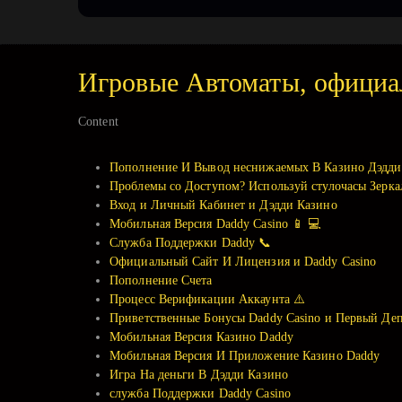
Игровые Автоматы, официа
Content
Пополнение И Вывод неснижаемых В Казино Дэдди
Проблемы со Доступом? Используй стулочасы Зерка
Вход и Личный Кабинет и Дэдди Казино
Мобильная Версия Daddy Casino 📱 💻
Служба Поддержки Daddy 📞
Официальный Сайт И Лицензия и Daddy Casino
Пополнение Счета
Процесс Верификации Аккаунта ⚠️
Приветственные Бонусы Daddy Casino и Первый Де
Мобильная Версия Казино Daddy
Мобильная Версия И Приложение Казино Daddy
Игра На деньги В Дэдди Казино
служба Поддержки Daddy Casino