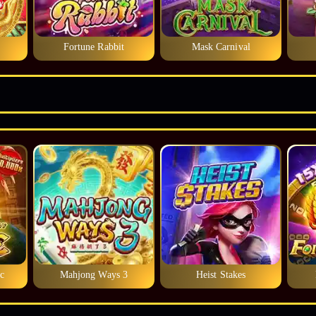
Fortune Rabbit
Mask Carnival
c
Mahjong Ways 3
Heist Stakes