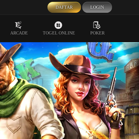
DAFTAR
LOGIN
ARCADE
TOGEL ONLINE
POKER