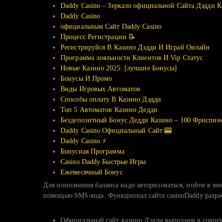
Daddy Casino – Зеркало официальной Сайта Дэдди 
Daddy Casino
официальным Сайт Daddy Casino
Процесс Регистрации 📝
Регистрируйся В Казино Дэдди И Играй Онлайн
Программа лояльности Клиентов И Vip Статус
Новые Казино 2025: [лучшие Бонусы]
Бонусы И Промо
Виды Игровых Автоматов
Способы оплату В Казино Дэдди
Топ 5 Автоматов Казино Дедди
Бездепозитный Бонус Дедди Казино – 100 Фриспин
Daddy Casino Официальный Сайт 🎰
Daddy Casino ⚡️
Бонусная Программа
Casino Daddy Быстрые Игры
Ежемесячный Бонус
Для пополнения баланса надо авторизоваться, пойти в м
помощью SMS-кода. Функционал сайта casinoDaddy разраб
Официальный сайт казино Дэдди выполнен в соврем