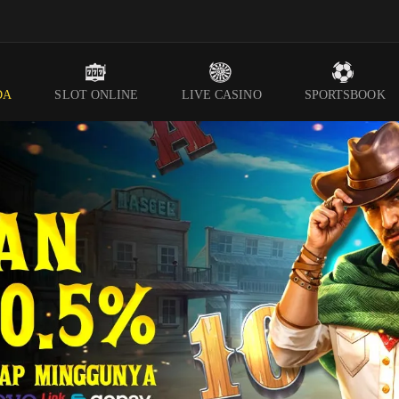
DA
SLOT ONLINE
LIVE CASINO
SPORTSBOOK