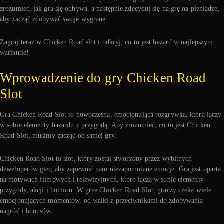
zrozumieć, jak gra się odbywa, a następnie zdecyduj się na grę na pieniądze,
aby zacząć zdobywać swoje wygrane.
Zagraj teraz w Chicken Road slot i odkryj, co to jest hazard w najlepszym
wariantie!
Wprowadzenie do gry Chicken Road
Slot
Gra Chicken Road Slot to nowoczesna, emocjonująca rozgrywka, która łączy
w sobie elementy hazardu z przygodą. Aby zrozumieć, co to jest Chicken
Road Slot, musimy zacząć od samej gry.
Chicken Road Slot to slot, który został stworzony przez wybitnych
deweloperów gier, aby zapewnić nam niezapomniane emocje. Gra jest oparta
na motywach filmowych i telewizyjnych, które łączą w sobie elementy
przygody, akcji i humoru. W grze Chicken Road Slot, graczy czeka wiele
emocjonujących momentów, od walki z przeciwnikami do zdobywania
nagród i bonusów.