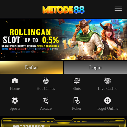
Beranda
Slot Online
Live Casino
Sportsbook
Arcade
Togel Online
Daftar
Login
Poker
Whatsapp
Home
Hot Games
Slots
Live Casino
Telegram
Sports
Arcade
Poker
Togel Online
Livechat