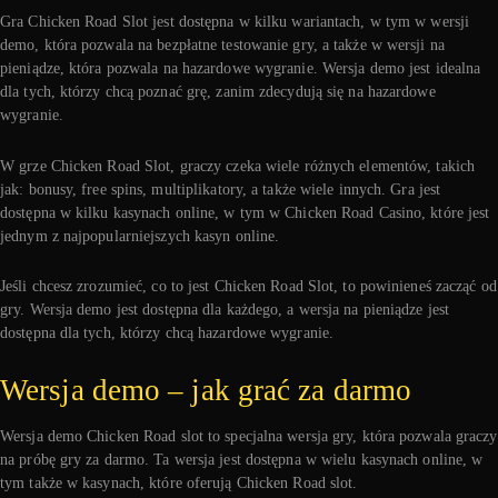
Gra Chicken Road Slot jest dostępna w kilku wariantach, w tym w wersji
demo, która pozwala na bezpłatne testowanie gry, a także w wersji na
pieniądze, która pozwala na hazardowe wygranie. Wersja demo jest idealna
dla tych, którzy chcą poznać grę, zanim zdecydują się na hazardowe
wygranie.
W grze Chicken Road Slot, graczy czeka wiele różnych elementów, takich
jak: bonusy, free spins, multiplikatory, a także wiele innych. Gra jest
dostępna w kilku kasynach online, w tym w Chicken Road Casino, które jest
jednym z najpopularniejszych kasyn online.
Jeśli chcesz zrozumieć, co to jest Chicken Road Slot, to powinieneś zacząć od
gry. Wersja demo jest dostępna dla każdego, a wersja na pieniądze jest
dostępna dla tych, którzy chcą hazardowe wygranie.
Wersja demo – jak grać za darmo
Wersja demo Chicken Road slot to specjalna wersja gry, która pozwala graczy
na próbę gry za darmo. Ta wersja jest dostępna w wielu kasynach online, w
tym także w kasynach, które oferują Chicken Road slot.