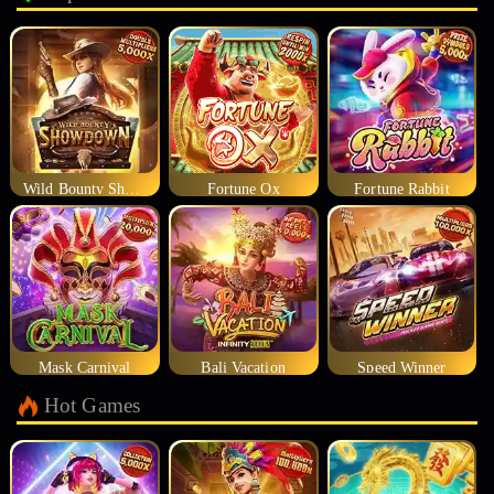
Wild Bounty Showdown
Fortune Ox
Fortune Rabbit
Mask Carnival
Bali Vacation
Speed Winner
Hot Games