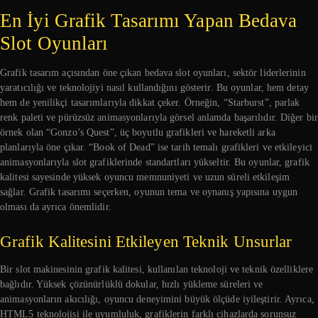
En İyi Grafik Tasarımı Yapan Bedava
Slot Oyunları
Grafik tasarım açısından öne çıkan bedava slot oyunları, sektör liderlerinin
yaratıcılığı ve teknolojiyi nasıl kullandığını gösterir. Bu oyunlar, hem detay
hem de yenilikçi tasarımlarıyla dikkat çeker. Örneğin, “Starburst”, parlak
renk paleti ve pürüzsüz animasyonlarıyla görsel anlamda başarılıdır. Diğer bir
örnek olan “Gonzo’s Quest”, üç boyutlu grafikleri ve hareketli arka
planlarıyla öne çıkar. “Book of Dead” ise tarih temalı grafikleri ve etkileyici
animasyonlarıyla slot grafiklerinde standartları yükseltir. Bu oyunlar, grafik
kalitesi sayesinde yüksek oyuncu memnuniyeti ve uzun süreli etkileşim
sağlar. Grafik tasarımı seçerken, oyunun tema ve oynanış yapısına uygun
olması da ayrıca önemlidir.
Grafik Kalitesini Etkileyen Teknik Unsurlar
Bir slot makinesinin grafik kalitesi, kullanılan teknoloji ve teknik özelliklere
bağlıdır. Yüksek çözünürlüklü dokular, hızlı yükleme süreleri ve
animasyonların akıcılığı, oyuncu deneyimini büyük ölçüde iyileştirir. Ayrıca,
HTML5 teknolojisi ile uyumluluk, grafiklerin farklı cihazlarda sorunsuz