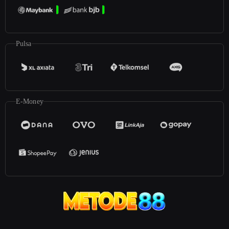
Pulsa
E-Money