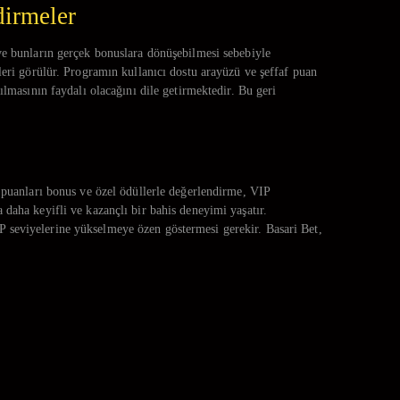
dirmeler
ve bunların gerçek bonuslara dönüşebilmesi sebebiyle
leri görülür. Programın kullanıcı dostu arayüzü ve şeffaf puan
lmasının faydalı olacağını dile getirmektedir. Bu geri
 puanları bonus ve özel ödüllerle değerlendirme, VIP
daha keyifli ve kazançlı bir bahis deneyimi yaşatır.
 seviyelerine yükselmeye özen göstermesi gerekir. Basari Bet,