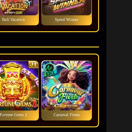
Bali Vacation
Speed Winner
Fortune Gems 2
Carnaval Fiesta