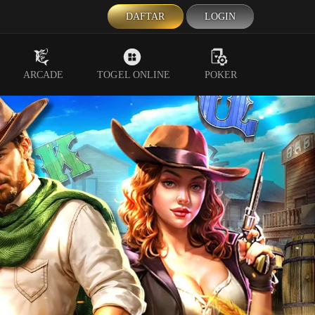
DAFTAR
LOGIN
ARCADE
TOGEL ONLINE
POKER