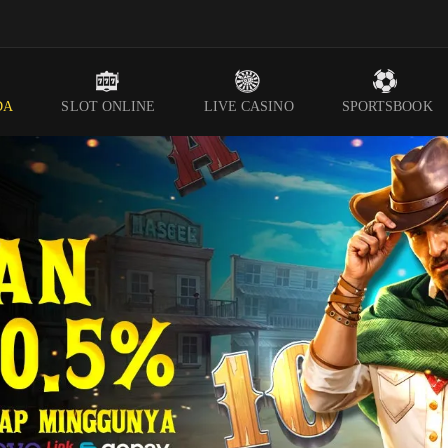
DA
SLOT ONLINE
LIVE CASINO
SPORTSBOOK