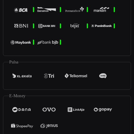
Pulsa
E-Money