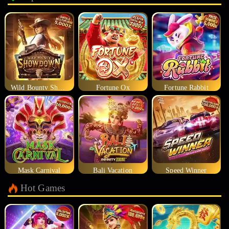
Wild Bounty Showdown
Fortune Ox
Fortune Rabbit
Mask Carnival
Bali Vacation
Speed Winner
Hot Games