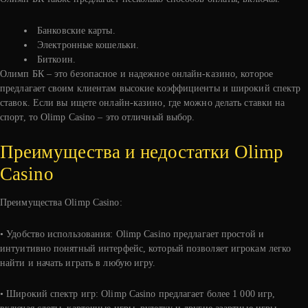
Банковские карты.
Электронные кошельки.
Биткоин.
Олимп БК – это безопасное и надежное онлайн-казино, которое
предлагает своим клиентам высокие коэффициенты и широкий спектр
ставок. Если вы ищете онлайн-казино, где можно делать ставки на
спорт, то Olimp Casino – это отличный выбор.
Преимущества и недостатки Olimp
Casino
Преимущества Olimp Casino:
• Удобство использования: Olimp Casino предлагает простой и
интуитивно понятный интерфейс, который позволяет игрокам легко
найти и начать играть в любую игру.
• Широкий спектр игр: Olimp Casino предлагает более 1 000 игр,