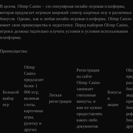
В целом, Olimp Casino – это популярная онлайн-игровая платформа,
которая предлагает игрокам широкий спектр азартных игр и различных
бонусов. Однако, как и любая онлайн-игровая платформа, Olimp Casino
имеет свои преимущества и недостатки. Перед выбором Olimp Casino,
игроки должны тщательно изучить условия и условия использования
платформы.
Преимущества:
Olimp
Регистрация
Oli
Casino
на сайте
пре
предлагает
Olimp Casino
раз
более 1
занимает
бон
Большой
000 игр,
Бонусы
Легкая
считанные
акц
выбор
включая
и
регистрация
минуты, и
при
игр
слоты,
акции
вам не нужно
бон
карточные
предоставлять
реф
игры,
каких-либо
бон
рулетку и
документов.
дру
другие.