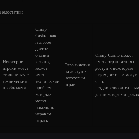
Недостатки:
Olimp
Casino, как
и любое
другое
онлайн-
Olimp Casino может
Некоторые
казино,
иметь ограничения на
Ограничения
игроки могут
может
доступ к некоторым
на доступ к
столкнуться с
иметь
играм, которые могут
некоторым
техническими
технические
быть
играм
проблемами
проблемы,
неудовлетворительны
которые
для некоторых игроков
могут
помешать
игрокам
играть.