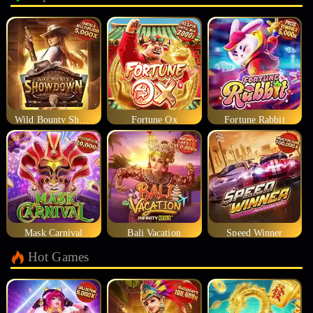
Wild Bounty Showdown
Fortune Ox
Fortune Rabbit
Mask Carnival
Bali Vacation
Speed Winner
Hot Games