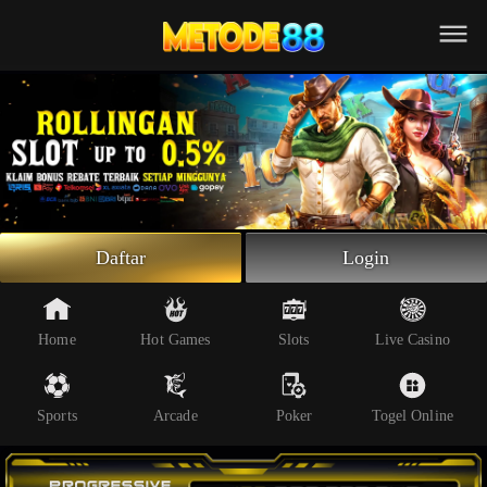
Beranda
Slot Online
Live Casino
Sportsbook
Arcade
Togel Online
Daftar
Login
Poker
Whatsapp
Home
Hot Games
Slots
Live Casino
Telegram
Sports
Arcade
Poker
Togel Online
Livechat