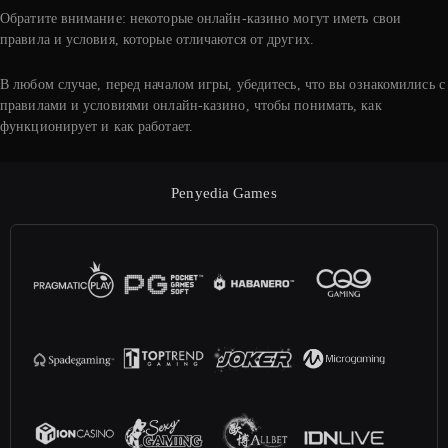
Обратите внимание: некоторые онлайн-казино могут иметь свои
правила и условия, которые отличаются от других.
В любом случае, перед началом игры, убедитесь, что вы ознакомились с
правилами и условиями онлайн-казино, чтобы понимать, как
функционирует и как работает.
Penyedia Games