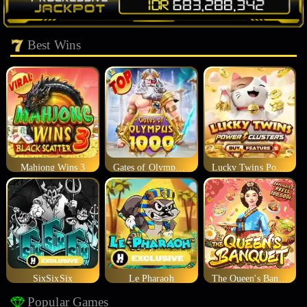
Best Wins
Mahjong Wins 3
Gates of Olympus 1000
Lucky Twins Power Clusters
SixSixSix
Le Pharaoh
The Queen's Banquet
Popular Games