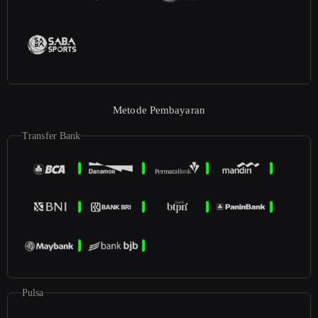
Metode Pembayaran
Transfer Bank
Pulsa