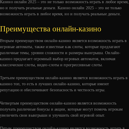
Казино онлайн 2025 – это не только возможность играть в любое время,
но и получать реальные деньги. Казино онлайн 2025 – это не только
возможность играть в любое время, но и получать реальные деньги.
Преимущества онлайн-казино
Вторым преимуществом онлайн-казино является возможность играть в
игровые автоматы, также известные как слоты, которые предлагают
различные темы, уровни сложности и размеры выигрыша. Онлайн-
казино предлагает огромный выбор игровых автоматов, включая
классические слоты, видео-слоты и прогрессивные слоты.
Третьим преимуществом онлайн-казино является возможность играть в
казино топ, то есть в лучших онлайн-казино, которые имеют
репутацию и обеспечивают безопасность и честность игры.
Четвертым преимуществом онлайн-казино является возможность
получать различные бонусы и акции, которые могут помочь игрокам
увеличить свои выигрыши и улучшить свой игровой опыт.
Пятым преимуществом онлайн-казино является возможность играть в