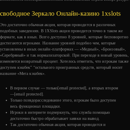
свободное Зеркало Онлайн-казино 1xslots
Это достаточно обычная акция, которая проводится в различных
подобных заведениях. В 1XSlots акция проводится точно в таком же
формате, как в иных. Всего доступно 8 уровней, которые бесповоротно
достигаются игроками. Название уровней подобно чем, которые
установлены в иных онлайн-платформах — «Медный», «Бронзовый»,
«Серебряный» и так нормализаторской. При переходе в новый уровень,
изменяется возвратный процент. Хотелось отметить, что игрокам также
доступен кэшбек” “остального проигранных средств, который носит
название «Мега кэшбек».
В первом случае — только[email protected], а вторых втором
—[email protected].
Только псевдорасследование этого, игрокам было доступен
весь функционал площадки.
Игроки в интернете подчеркнуть, что служба помощью
достаточно быстро обрабатывает заявки на вывод.
Так достаточно обычная акция, которая проводится и