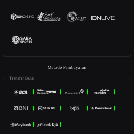
Metode Pembayaran
Transfer Bank