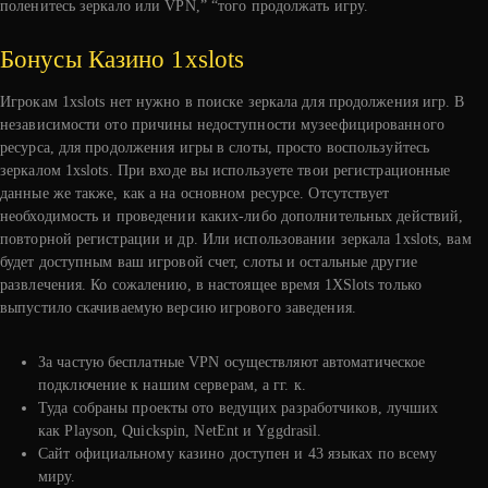
поленитесь зеркало или VPN,” “того продолжать игру.
Бонусы Казино 1xslots
Игрокам 1xslots нет нужно в поиске зеркала для продолжения игр. В
независимости ото причины недоступности музеефицированного
ресурса, для продолжения игры в слоты, просто воспользуйтесь
зеркалом 1xslots. При входе вы используете твои регистрационные
данные же также, как а на основном ресурсе. Отсутствует
необходимость и проведении каких-либо дополнительных действий,
повторной регистрации и др. Или использовании зеркала 1xslots, вам
будет доступным ваш игровой счет, слоты и остальные другие
развлечения. Ко сожалению, в настоящее время 1XSlots только
выпустило скачиваемую версию игрового заведения.
За частую бесплатные VPN осуществляют автоматическое
подключение к нашим серверам, а гг. к.
Туда собраны проекты ото ведущих разработчиков, лучших
как Playson, Quickspin, NetEnt и Yggdrasil.
Сайт официальному казино доступен и 43 языках по всему
миру.