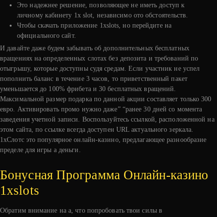
Это надежнее решение, позволяющее не иметь доступ к
личному кабинету 1x slot, независимо ото обстоятельств.
Чтобы скачать приложение 1xslots, но перейдите на
официального сайт.
И давайте даже будем забывать об дополнительных бесплатных
вращениях на определенных слотах без депозита и требований по
отыгрышу, которые доступны судя средам. Если участник не успел
пополнить баланс в течение 3 часов, то приветственный пакет
уменьшается до 100% фрибета и 30 бесплатных вращений.
Максимальной размер подарка по данной акции составляет только 300
евро. Активировать промо нужно даже” “ранее 30 дней со момента
заведения учетной записи. Воспользуйтесь ссылкой, расположенной на
этом сайта, по ссылке всегда доступен URL актуального зеркала.
1хСлотс это популярное онлайн-казино, предлагающее разнообразие
пределе для игры а деньги.
Бонусная Программа Онлайн-казино
1xslots
Обратим внимание на а, что попробовать твои силы в