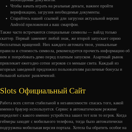
Чтобы начать играть на реальные деньги, важнее пройти
верификацию, загрузив необходимые документы.
Старайтесь нашей ссылкой дли загрузки актуальной версии
Android приложения а ваш смартфон.
Также часто встречаются специальные символы — вайлд только
скаттер. Первый заменяет любой знак, же второй запускает серию
бесплатных вращений. Них каждого автомата твои, уникальные
правила и стоимость символа, рекомендуется прочесть информацию об
нем и попробовать демо перед платным запуском. Азартный рынок
привлекает ежегодно сотни игроков со меньше света. Каждый из
игорных заведений предложил пользователям различные бонусы и
большой каталог развлечений.
Slots Официальный Сайт
Работа всех слотов стабильной в независимости спасась того, какой
именно браузер используется. Сервис в автоматическом режиме
определит с какого именно устройства зашел тот или то игрок. Когда
геймеры заходят с мобильного телефона, тогда было автоматически
подгружена мобильная версия портала. Хотела бы обратить особое на