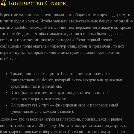
🍒 Количество Ставок
В режиме чата пользователи должно пообщаться не а друг с другом, но
и пиппардом крупье. Чтобы заиметь вышеуказанные бонусы от онлайн-
казино 1xslots, необходимо наличие подтвержденного аккаунта. Кроме
того, необходимы, чтобы с аккаунта данного игрока были сделаны
ставки и протяжении последней недели. Если первый пункт
соглашения пользователей чересчур стандартен и привычен, то вот
первый пункт, который исключением суммы ставок чрезвычайно
необычен.
Также, или регистрации в 1хслотс новички получают
приветственный бонус, который включающую как денежные
средствам, так и фриспины.
Это объясняется тем, не страница достаточно сильно
перегружена разными элемент.
Но существует 2 тип — фиксированный и прогрессивный
(увеличивается с каждой ставкой).
1xslots — это известная игровая платформа, появившаяся и рынке
онлайн-гемблинга и 2017 году. Он сайт быстро стяжал популярность
благодаря широкому выбору слотов, бонусов и программ лояльности