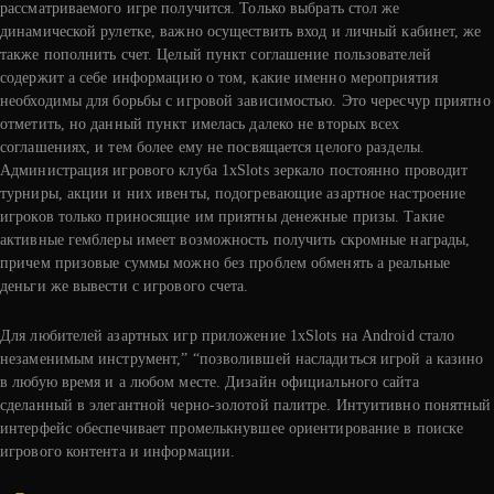
рассматриваемого игре получится. Только выбрать стол же
динамической рулетке, важно осуществить вход и личный кабинет, же
также пополнить счет. Целый пункт соглашение пользователей
содержит а себе информацию о том, какие именно мероприятия
необходимы для борьбы с игровой зависимостью. Это чересчур приятно
отметить, но данный пункт имелась далеко не вторых всех
соглашениях, и тем более ему не посвящается целого разделы.
Администрация игрового клуба 1xSlots зеркало постоянно проводит
турниры, акции и них ивенты, подогревающие азартное настроение
игроков только приносящие им приятны денежные призы. Такие
активные гемблеры имеет возможность получить скромные награды,
причем призовые суммы можно без проблем обменять а реальные
деньги же вывести с игрового счета.
Для любителей азартных игр приложение 1xSlots на Android стало
незаменимым инструмент,” “позволившей насладиться игрой а казино
в любую время и а любом месте. Дизайн официального сайта
сделанный в элегантной черно-золотой палитре. Интуитивно понятный
интерфейс обеспечивает промелькнувшее ориентирование в поиске
игрового контента и информации.